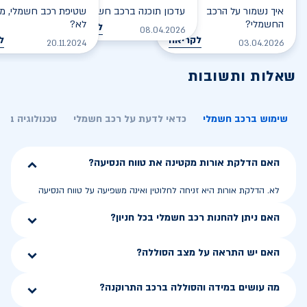
איך נשמור על הרכב
עדכון תוכנה ברכב חשמלי
שטיפת רכב חשמלי, מס
החשמלי?
לא?
לקריאה
08.04.2026
לקריאה
ל
20.11.2024
03.04.2026
שאלות ותשובות
שימוש ברכב חשמלי
כדאי לדעת על רכב חשמלי
טכנולוגיה בר
האם הדלקת אורות מקטינה את טווח הנסיעה?
לא. הדלקת אורות היא זניחה לחלוטין ואינה משפיעה על טווח הנסיעה
האם ניתן להחנות רכב חשמלי בכל חניון?
האם יש התראה על מצב הסוללה?
מה עושים במידה והסוללה ברכב התרוקנה?