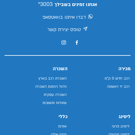
3003*
אנחנו זמינים בשבילך
דברו איתנו בוואטסאפ
טופס יצירת קשר
מכירה
השכרה
רכב חדש 0 ק"מ
השכרת רכב בארץ
רכב יד ראשונה
ניהול הזמנת השכרה
השכרה עסקית
שאלות ותשובות
ליסינג
כללי
ליסינג פרטי
אודות
ליסינג תפעולי
מגזין אלדן