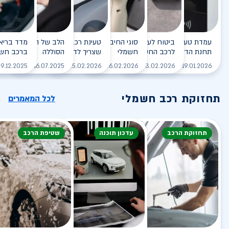
עמדת טעינה - הסוף של
ביטוח לעמדת טעינה ביתית
סוגי החיבורים לטעינת רכב
טעינת רכב חשמלי - כל מה
הלב של הרכב החשמלי
תחנת הדלק?
לרכב החשמלי
חשמלי
שצריך לדעת
הסוללה
ברכב חשמ
לקריאה
לקריאה
לקריאה
לקריאה
ל
9.12.2025
16.07.2025
25.02.2026
26.02.2026
03.02.2026
19.01.2026
תחזוקת רכב חשמלי
לכל המאמרים
תחזוקת הרכב
עדכון תוכנה
שטיפת הרכב