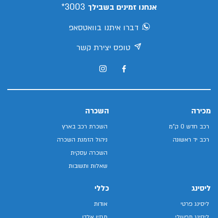
3003*
אנחנו זמינים בשבילך
דברו איתנו בוואטסאפ
טופס יצירת קשר
מכירה
השכרה
רכב חדש 0 ק"מ
השכרת רכב בארץ
רכב יד ראשונה
ניהול הזמנת השכרה
השכרה עסקית
שאלות ותשובות
ליסינג
כללי
ליסינג פרטי
אודות
ליסינג תפעולי
מגזין אלדן