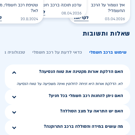
איך נשמור על הרכב
עדכון תוכנה ברכב חשמלי
שטיפת רכב חשמלי, מס
החשמלי?
לא?
לקריאה
08.04.2026
לקריאה
ל
20.11.2024
03.04.2026
שאלות ותשובות
שימוש ברכב חשמלי
כדאי לדעת על רכב חשמלי
טכנולוגיה בר
האם הדלקת אורות מקטינה את טווח הנסיעה?
לא. הדלקת אורות היא זניחה לחלוטין ואינה משפיעה על טווח הנסיעה
האם ניתן להחנות רכב חשמלי בכל חניון?
האם יש התראה על מצב הסוללה?
מה עושים במידה והסוללה ברכב התרוקנה?