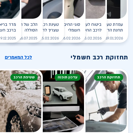
עמדת טעינה - הסוף של
ביטוח לעמדת טעינה ביתית
סוגי החיבורים לטעינת רכב
טעינת רכב חשמלי - כל מה
הלב של הרכב החשמלי
תחנת הדלק?
לרכב החשמלי
חשמלי
שצריך לדעת
הסוללה
ברכב חשמ
לקריאה
לקריאה
לקריאה
לקריאה
ל
9.12.2025
16.07.2025
25.02.2026
26.02.2026
03.02.2026
19.01.2026
תחזוקת רכב חשמלי
לכל המאמרים
תחזוקת הרכב
עדכון תוכנה
שטיפת הרכב