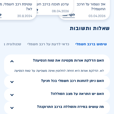
איך נשמור על הרכב
עדכון תוכנה ברכב חשמלי
שטיפת רכב חשמלי, מס
החשמלי?
לא?
לקריאה
08.04.2026
לקריאה
ל
20.11.2024
03.04.2026
שאלות ותשובות
שימוש ברכב חשמלי
כדאי לדעת על רכב חשמלי
טכנולוגיה בר
האם הדלקת אורות מקטינה את טווח הנסיעה?
לא. הדלקת אורות היא זניחה לחלוטין ואינה משפיעה על טווח הנסיעה
האם ניתן להחנות רכב חשמלי בכל חניון?
האם יש התראה על מצב הסוללה?
מה עושים במידה והסוללה ברכב התרוקנה?