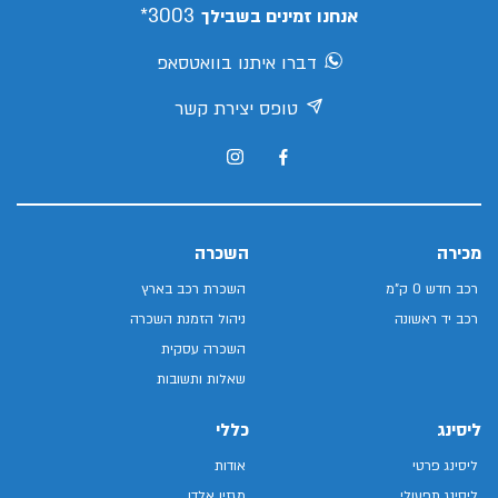
3003*
אנחנו זמינים בשבילך
דברו איתנו בוואטסאפ
טופס יצירת קשר
מכירה
השכרה
רכב חדש 0 ק"מ
השכרת רכב בארץ
רכב יד ראשונה
ניהול הזמנת השכרה
השכרה עסקית
שאלות ותשובות
ליסינג
כללי
ליסינג פרטי
אודות
ליסינג תפעולי
מגזין אלדן