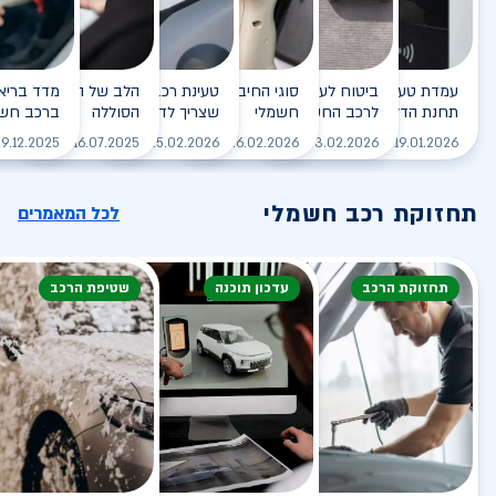
עמדת טעינה - הסוף של
ביטוח לעמדת טעינה ביתית
סוגי החיבורים לטעינת רכב
טעינת רכב חשמלי - כל מה
הלב של הרכב החשמלי
תחנת הדלק?
לרכב החשמלי
חשמלי
שצריך לדעת
הסוללה
ברכב חשמ
לקריאה
לקריאה
לקריאה
לקריאה
ל
9.12.2025
16.07.2025
25.02.2026
26.02.2026
03.02.2026
19.01.2026
תחזוקת רכב חשמלי
לכל המאמרים
תחזוקת הרכב
עדכון תוכנה
שטיפת הרכב