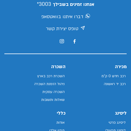
3003*
אנחנו זמינים בשבילך
דברו איתנו בוואטסאפ
טופס יצירת קשר
מכירה
השכרה
רכב חדש 0 ק"מ
השכרת רכב בארץ
רכב יד ראשונה
ניהול הזמנת השכרה
השכרה עסקית
שאלות ותשובות
ליסינג
כללי
ליסינג פרטי
אודות
ליסינג תפעולי
מגזין אלדן