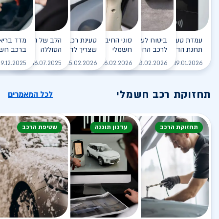
עמדת טעינה - הסוף של
ביטוח לעמדת טעינה ביתית
סוגי החיבורים לטעינת רכב
טעינת רכב חשמלי - כל מה
הלב של הרכב החשמלי
תחנת הדלק?
לרכב החשמלי
חשמלי
שצריך לדעת
הסוללה
ברכב חשמ
לקריאה
לקריאה
לקריאה
לקריאה
ל
9.12.2025
16.07.2025
25.02.2026
26.02.2026
03.02.2026
19.01.2026
תחזוקת רכב חשמלי
לכל המאמרים
תחזוקת הרכב
עדכון תוכנה
שטיפת הרכב