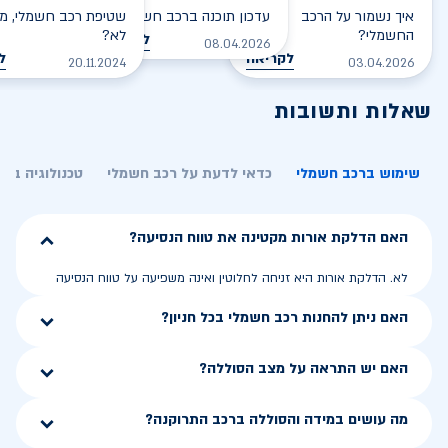
איך נשמור על הרכב
עדכון תוכנה ברכב חשמלי
שטיפת רכב חשמלי, מס
החשמלי?
לא?
לקריאה
08.04.2026
לקריאה
ל
20.11.2024
03.04.2026
שאלות ותשובות
שימוש ברכב חשמלי
כדאי לדעת על רכב חשמלי
טכנולוגיה בר
האם הדלקת אורות מקטינה את טווח הנסיעה?
לא. הדלקת אורות היא זניחה לחלוטין ואינה משפיעה על טווח הנסיעה
האם ניתן להחנות רכב חשמלי בכל חניון?
האם יש התראה על מצב הסוללה?
מה עושים במידה והסוללה ברכב התרוקנה?