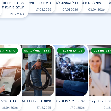
עם הרכב החשמלי בחורף?
הגעתי לעמדת טעינה, מה עלי לעשות?
כבל הטעינה לא משתחרר מהרכב. מה עושים?
גרירת רכב חשמלי - מה עושים?
עשרת הדיברות למ
השלם לנהיגה חכמה
לקריאה
לקריאה
לקריאה
לקריאה
17.02.2026
09.01.2026
03.04.2026
19.12.2024
י רכישת רכב
למה כדאי לעבור
רכב חשמלי מיתוס
טרנד או ניש
שוב לבדוק לפני רכישת רכב חשמלי?
למה כדאי לעבור לרכב חשמלי?
מיתוסים על הרכב החשמלי שכדאי לנ
רכב חשמלי - 
לקריאה
לקריאה
לקריאה
18.04.2026
27.12.2025
17.01.2026
01.12