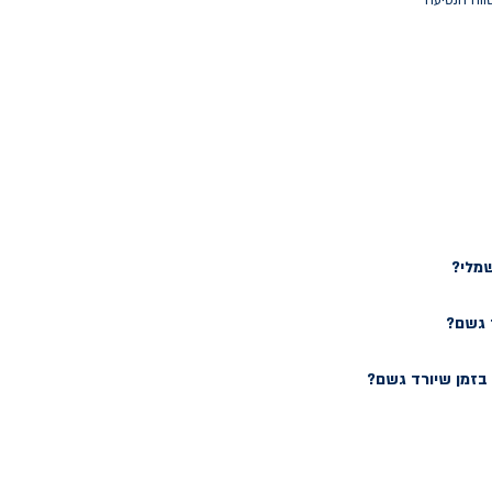
ווח הנסיעה
שמלי?
 גשם?
זמן שיורד גשם?