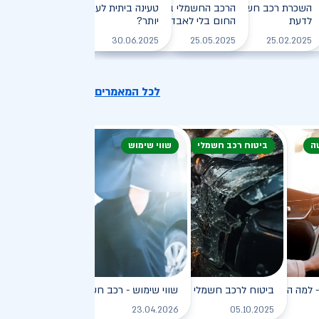
חזיקי רכב חשמלי: המדריך
השכרת רכב חשמלי: חיסכון, נוחות וכל מה שצריך
הרכב החשמלי בקיץ הישראלי: איך שורדים את
טעינה ביתית לעומת טעינה ציבורית - מ
לדעת
, יעילה וירוקה
החום בלי לאבד טווח?
יותר?
לקריאה
לקריאה
לקריאה
לקריאה
30.06.2025
25.05.2025
25.02.2025
לכל המאמרים
ה
ביטוח רכב חשמלי
שווי שימוש
פץ
למה הוא כל כך פופולרי?
ביטוח לרכב חשמלי
שווי שימוש - רכב חשמלי
לקריאה
לקריאה
לקריאה
ל
23.04.2026
05.10.2025