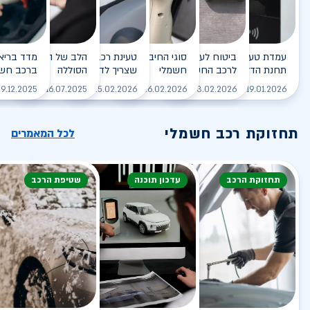
עמדת טעינה - הסוף של
ביטוח לעמדת טעינה ביתית
סוגי החיבורים לטעינת רכב
טעינת רכב חשמלי - כל מה
הלב של הרכב החשמלי
תחנת הדלק?
לרכב החשמלי
חשמלי
שצריך לדעת
הסוללה
ברכב חשמ
לקריאה
לקריאה
לקריאה
לקריאה
ל
9.12.2025
16.07.2025
25.02.2026
26.02.2026
03.02.2026
19.01.2026
תחזוקת רכב חשמלי
לכל המאמרים
תחזוקת הרכב
עדכון תוכנה
שטיפת הרכב