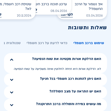
איך נשמור על הרכב
עדכון תוכנה ברכב חשמלי
שטיפת רכב חשמלי, מס
החשמלי?
לא?
לקריאה
08.04.2026
לקריאה
ל
20.11.2024
03.04.2026
שאלות ותשובות
שימוש ברכב חשמלי
כדאי לדעת על רכב חשמלי
טכנולוגיה בר
האם הדלקת אורות מקטינה את טווח הנסיעה?
לא. הדלקת אורות היא זניחה לחלוטין ואינה משפיעה על טווח הנסיעה
האם ניתן להחנות רכב חשמלי בכל חניון?
האם יש התראה על מצב הסוללה?
מה עושים במידה והסוללה ברכב התרוקנה?