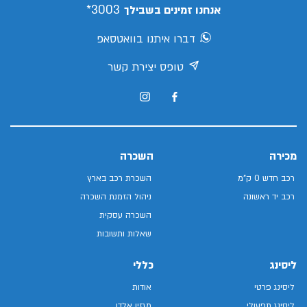
3003*
אנחנו זמינים בשבילך
דברו איתנו בוואטסאפ
טופס יצירת קשר
מכירה
השכרה
רכב חדש 0 ק"מ
השכרת רכב בארץ
רכב יד ראשונה
ניהול הזמנת השכרה
השכרה עסקית
שאלות ותשובות
ליסינג
כללי
ליסינג פרטי
אודות
ליסינג תפעולי
מגזין אלדן