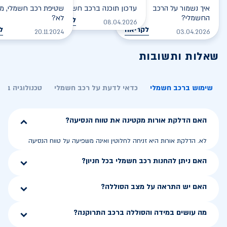
איך נשמור על הרכב
עדכון תוכנה ברכב חשמלי
שטיפת רכב חשמלי, מס
החשמלי?
לא?
לקריאה
08.04.2026
לקריאה
ל
20.11.2024
03.04.2026
שאלות ותשובות
שימוש ברכב חשמלי
כדאי לדעת על רכב חשמלי
טכנולוגיה בר
האם הדלקת אורות מקטינה את טווח הנסיעה?
לא. הדלקת אורות היא זניחה לחלוטין ואינה משפיעה על טווח הנסיעה
האם ניתן להחנות רכב חשמלי בכל חניון?
האם יש התראה על מצב הסוללה?
מה עושים במידה והסוללה ברכב התרוקנה?