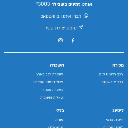
3003*
אנחנו זמינים בשבילך
דברו איתנו בוואטסאפ
טופס יצירת קשר
מכירה
השכרה
רכב חדש 0 ק"מ
השכרת רכב בארץ
רכב יד ראשונה
ניהול הזמנת השכרה
השכרה עסקית
שאלות ותשובות
ליסינג
כללי
ליסינג פרטי
אודות
ליסינג תפעולי
מגזין אלדן