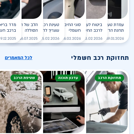
עמדת טעינה - הסוף של
ביטוח לעמדת טעינה ביתית
סוגי החיבורים לטעינת רכב
טעינת רכב חשמלי - כל מה
הלב של הרכב החשמלי
תחנת הדלק?
לרכב החשמלי
חשמלי
שצריך לדעת
הסוללה
ברכב חשמ
לקריאה
לקריאה
לקריאה
לקריאה
ל
9.12.2025
16.07.2025
25.02.2026
26.02.2026
03.02.2026
19.01.2026
תחזוקת רכב חשמלי
לכל המאמרים
תחזוקת הרכב
עדכון תוכנה
שטיפת הרכב