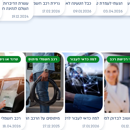
עם הרכב החשמלי בחורף?
הגעתי לעמדת טעינה, מה עלי לעשות?
כבל הטעינה לא משתחרר מהרכב. מה עושים?
גרירת רכב חשמלי - מה עושים?
עשרת הדיברות למ
השלם לנהיגה חכמה
לקריאה
לקריאה
לקריאה
לקריאה
17.02.2026
09.01.2026
03.04.2026
19.12.2024
י רכישת רכב
למה כדאי לעבור
רכב חשמלי מיתוס
טרנד או ניש
שוב לבדוק לפני רכישת רכב חשמלי?
למה כדאי לעבור לרכב חשמלי?
מיתוסים על הרכב החשמלי שכדאי לנ
רכב חשמלי - 
לקריאה
לקריאה
לקריאה
18.04.2026
27.12.2025
17.01.2026
01.12