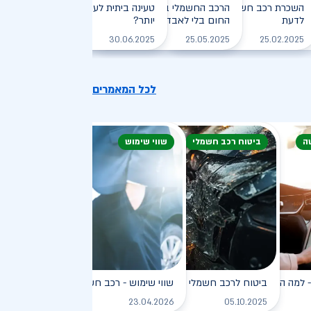
חזיקי רכב חשמלי: המדריך
השכרת רכב חשמלי: חיסכון, נוחות וכל מה שצריך
הרכב החשמלי בקיץ הישראלי: איך שורדים את
טעינה ביתית לעומת טעינה ציבורית - מ
לדעת
, יעילה וירוקה
החום בלי לאבד טווח?
יותר?
לקריאה
לקריאה
לקריאה
לקריאה
30.06.2025
25.05.2025
25.02.2025
לכל המאמרים
ה
ביטוח רכב חשמלי
שווי שימוש
פץ
למה הוא כל כך פופולרי?
ביטוח לרכב חשמלי
שווי שימוש - רכב חשמלי
לקריאה
לקריאה
לקריאה
ל
23.04.2026
05.10.2025