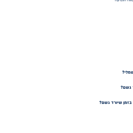
ווח הנסיעה
שמלי?
 גשם?
זמן שיורד גשם?