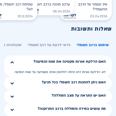
איך נשמור על הרכב
עדכון תוכנה ברכב חשמלי
שטיפת רכב חשמלי, מס
החשמלי?
לא?
לקריאה
08.04.2026
לקריאה
ל
20.11.2024
03.04.2026
שאלות ותשובות
שימוש ברכב חשמלי
כדאי לדעת על רכב חשמלי
טכנולוגיה בר
האם הדלקת אורות מקטינה את טווח הנסיעה?
לא. הדלקת אורות היא זניחה לחלוטין ואינה משפיעה על טווח הנסיעה
האם ניתן להחנות רכב חשמלי בכל חניון?
האם יש התראה על מצב הסוללה?
מה עושים במידה והסוללה ברכב התרוקנה?