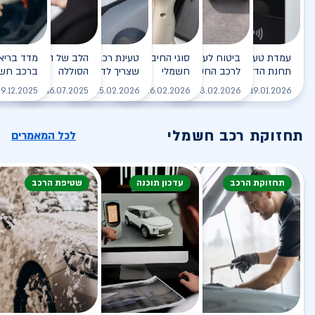
עמדת טעינה - הסוף של
ביטוח לעמדת טעינה ביתית
סוגי החיבורים לטעינת רכב
טעינת רכב חשמלי - כל מה
הלב של הרכב החשמלי
תחנת הדלק?
לרכב החשמלי
חשמלי
שצריך לדעת
הסוללה
ברכב חשמ
לקריאה
לקריאה
לקריאה
לקריאה
ל
9.12.2025
16.07.2025
25.02.2026
26.02.2026
03.02.2026
19.01.2026
תחזוקת רכב חשמלי
לכל המאמרים
תחזוקת הרכב
עדכון תוכנה
שטיפת הרכב