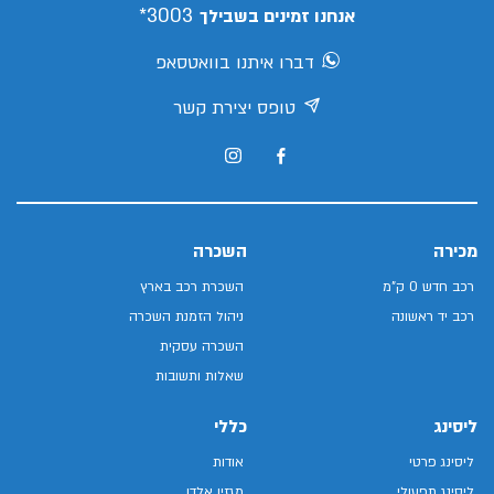
3003*
אנחנו זמינים בשבילך
דברו איתנו בוואטסאפ
טופס יצירת קשר
מכירה
השכרה
רכב חדש 0 ק"מ
השכרת רכב בארץ
רכב יד ראשונה
ניהול הזמנת השכרה
השכרה עסקית
שאלות ותשובות
ליסינג
כללי
ליסינג פרטי
אודות
ליסינג תפעולי
מגזין אלדן