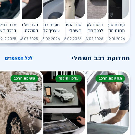
עמדת טעינה - הסוף של
ביטוח לעמדת טעינה ביתית
סוגי החיבורים לטעינת רכב
טעינת רכב חשמלי - כל מה
הלב של הרכב החשמלי
תחנת הדלק?
לרכב החשמלי
חשמלי
שצריך לדעת
הסוללה
ברכב חשמ
לקריאה
לקריאה
לקריאה
לקריאה
ל
9.12.2025
16.07.2025
25.02.2026
26.02.2026
03.02.2026
19.01.2026
תחזוקת רכב חשמלי
לכל המאמרים
תחזוקת הרכב
עדכון תוכנה
שטיפת הרכב