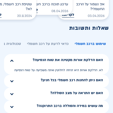
איך נשמור על הרכב
עדכון תוכנה ברכב חשמלי
שטיפת רכב חשמלי, מס
החשמלי?
לא?
לקריאה
08.04.2026
לקריאה
ל
20.11.2024
03.04.2026
שאלות ותשובות
שימוש ברכב חשמלי
כדאי לדעת על רכב חשמלי
טכנולוגיה בר
האם הדלקת אורות מקטינה את טווח הנסיעה?
לא. הדלקת אורות היא זניחה לחלוטין ואינה משפיעה על טווח הנסיעה
האם ניתן להחנות רכב חשמלי בכל חניון?
האם יש התראה על מצב הסוללה?
מה עושים במידה והסוללה ברכב התרוקנה?