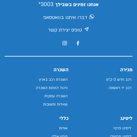
3003*
אנחנו זמינים בשבילך
דברו איתנו בוואטסאפ
טופס יצירת קשר
מכירה
השכרה
רכב חדש 0 ק"מ
השכרת רכב בארץ
רכב יד ראשונה
ניהול הזמנת השכרה
השכרה עסקית
שאלות ותשובות
ליסינג
כללי
ליסינג פרטי
אודות
ליסינג תפעולי
מגזין אלדן