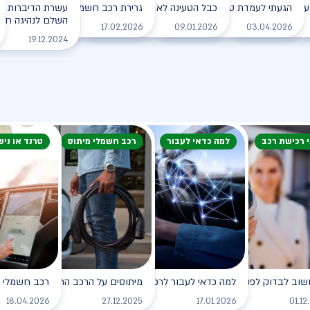
עם הרכב החשמלי בחורף?
הגעתי לעמדת טעינה, מה עלי לעשות?
כבל הטעינה לא משתחרר מהרכב. מה עושים?
גרירת רכב חשמלי - מה עושים?
עשרת הדיברות למ
השלם לנהיגה חכמה
לקריאה
לקריאה
לקריאה
לקריאה
17.02.2026
09.01.2026
03.04.2026
19.12.2024
י רכישת רכב
למה כדאי לעבור
רכב חשמלי מיתוס
טרנד או ניש
שוב לבדוק לפני רכישת רכב חשמלי?
למה כדאי לעבור לרכב חשמלי?
מיתוסים על הרכב החשמלי שכדאי לנ
רכב חשמלי - 
לקריאה
לקריאה
לקריאה
18.04.2026
27.12.2025
17.01.2026
01.12