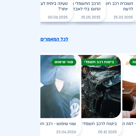
חזיקי רכב חשמלי: המדריך
השכרת רכב חשמלי: חיסכון, נוחות וכל מה שצריך
הרכב החשמלי בקיץ הישראלי: איך שורדים את
טעינה ביתית לעומת טעינה ציבורית - מ
לדעת
, יעילה וירוקה
החום בלי לאבד טווח?
יותר?
לקריאה
לקריאה
לקריאה
לקריאה
30.06.2025
25.05.2025
25.02.2025
לכל המאמרים
ה
ביטוח רכב חשמלי
שווי שימוש
פץ
למה הוא כל כך פופולרי?
ביטוח לרכב חשמלי
שווי שימוש - רכב חשמלי
לקריאה
לקריאה
לקריאה
ל
23.04.2026
05.10.2025