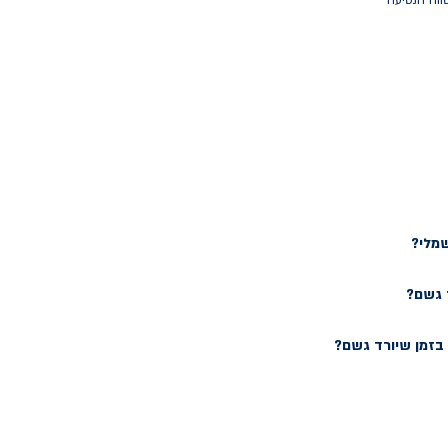
ווח הנסיעה
שמלי?
 גשם?
זמן שיורד גשם?