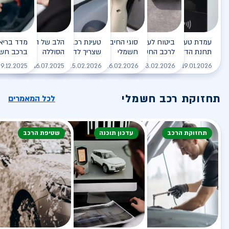
עמדת טעינה - הסוף של
ביטוח לעמדת טעינה ביתית
סוגי החיבורים לטעינת רכב
טעינת רכב חשמלי - כל מה
הלב של הרכב החשמלי
תחנת הדלק?
לרכב החשמלי
חשמלי
שצריך לדעת
הסוללה
ברכב חשמ
לקריאה
לקריאה
לקריאה
לקריאה
ל
9.12.2025
16.07.2025
25.02.2026
26.02.2026
03.02.2026
19.01.2026
תחזוקת רכב חשמלי
לכל המאמרים
תחזוקת הרכב
עדכון תוכנה
שטיפת הרכב