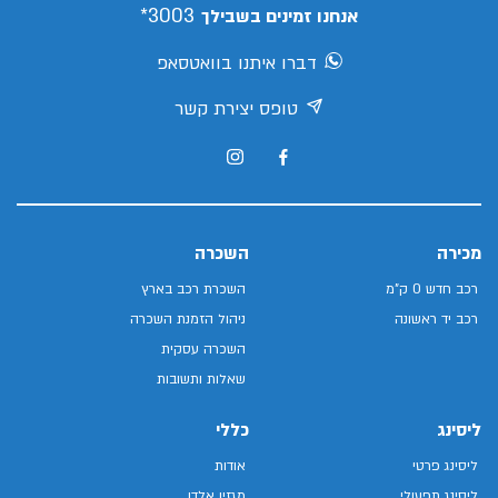
3003*
אנחנו זמינים בשבילך
דברו איתנו בוואטסאפ
טופס יצירת קשר
מכירה
השכרה
רכב חדש 0 ק"מ
השכרת רכב בארץ
רכב יד ראשונה
ניהול הזמנת השכרה
השכרה עסקית
שאלות ותשובות
ליסינג
כללי
ליסינג פרטי
אודות
ליסינג תפעולי
מגזין אלדן