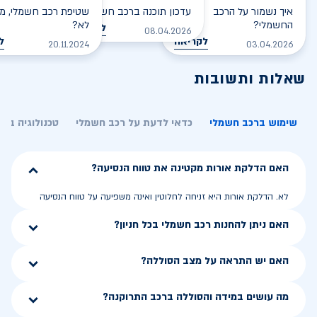
איך נשמור על הרכב
עדכון תוכנה ברכב חשמלי
שטיפת רכב חשמלי, מס
החשמלי?
לא?
לקריאה
08.04.2026
לקריאה
ל
20.11.2024
03.04.2026
שאלות ותשובות
שימוש ברכב חשמלי
כדאי לדעת על רכב חשמלי
טכנולוגיה בר
האם הדלקת אורות מקטינה את טווח הנסיעה?
לא. הדלקת אורות היא זניחה לחלוטין ואינה משפיעה על טווח הנסיעה
האם ניתן להחנות רכב חשמלי בכל חניון?
האם יש התראה על מצב הסוללה?
מה עושים במידה והסוללה ברכב התרוקנה?