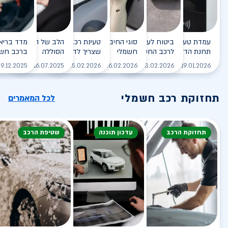
עמדת טעינה - הסוף של
ביטוח לעמדת טעינה ביתית
סוגי החיבורים לטעינת רכב
טעינת רכב חשמלי - כל מה
הלב של הרכב החשמלי
תחנת הדלק?
לרכב החשמלי
חשמלי
שצריך לדעת
הסוללה
ברכב חשמ
לקריאה
לקריאה
לקריאה
לקריאה
ל
9.12.2025
16.07.2025
25.02.2026
26.02.2026
03.02.2026
19.01.2026
תחזוקת רכב חשמלי
לכל המאמרים
תחזוקת הרכב
עדכון תוכנה
שטיפת הרכב