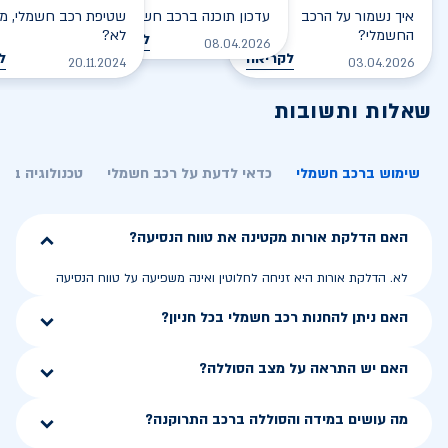
איך נשמור על הרכב
עדכון תוכנה ברכב חשמלי
שטיפת רכב חשמלי, מס
החשמלי?
לא?
לקריאה
08.04.2026
לקריאה
ל
20.11.2024
03.04.2026
שאלות ותשובות
שימוש ברכב חשמלי
כדאי לדעת על רכב חשמלי
טכנולוגיה בר
האם הדלקת אורות מקטינה את טווח הנסיעה?
לא. הדלקת אורות היא זניחה לחלוטין ואינה משפיעה על טווח הנסיעה
האם ניתן להחנות רכב חשמלי בכל חניון?
האם יש התראה על מצב הסוללה?
מה עושים במידה והסוללה ברכב התרוקנה?