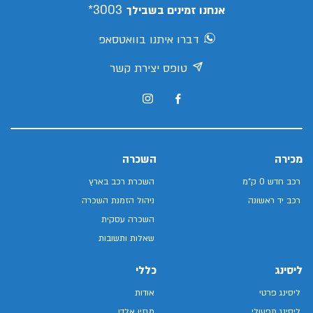
3003*
אנחנו זמינים בשבילך
דברו איתנו בוואטסאפ
טופס יצירת קשר
מכירה
השכרה
רכב חדש 0 ק"מ
השכרת רכב בארץ
רכב יד ראשונה
ניהול הזמנת השכרה
השכרה עסקית
שאלות ותשובות
ליסינג
כללי
ליסינג פרטי
אודות
ליסינג תפעולי
מגזין אלדן