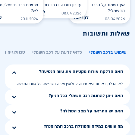
איך נשמור על הרכב
עדכון תוכנה ברכב חשמלי
שטיפת רכב חשמלי, מס
החשמלי?
לא?
לקריאה
08.04.2026
לקריאה
ל
20.11.2024
03.04.2026
שאלות ותשובות
שימוש ברכב חשמלי
כדאי לדעת על רכב חשמלי
טכנולוגיה בר
האם הדלקת אורות מקטינה את טווח הנסיעה?
לא. הדלקת אורות היא זניחה לחלוטין ואינה משפיעה על טווח הנסיעה
האם ניתן להחנות רכב חשמלי בכל חניון?
האם יש התראה על מצב הסוללה?
מה עושים במידה והסוללה ברכב התרוקנה?