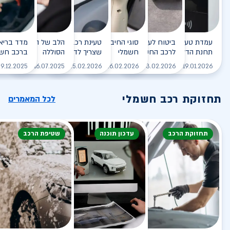
עמדת טעינה - הסוף של
ביטוח לעמדת טעינה ביתית
סוגי החיבורים לטעינת רכב
טעינת רכב חשמלי - כל מה
הלב של הרכב החשמלי
תחנת הדלק?
לרכב החשמלי
חשמלי
שצריך לדעת
הסוללה
ברכב חשמ
לקריאה
לקריאה
לקריאה
לקריאה
ל
9.12.2025
16.07.2025
25.02.2026
26.02.2026
03.02.2026
19.01.2026
תחזוקת רכב חשמלי
לכל המאמרים
תחזוקת הרכב
עדכון תוכנה
שטיפת הרכב