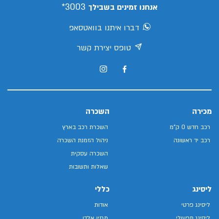
3003*
אנחנו זמינים בשבילך
דברו איתנו בוואטסאפ
טופס יצירת קשר
מכירה
השכרה
רכב חדש 0 ק"מ
השכרת רכב בארץ
רכב יד ראשונה
ניהול הזמנת השכרה
השכרה עסקית
שאלות ותשובות
ליסינג
כללי
ליסינג פרטי
אודות
ליסינג תפעולי
מגזין אלדן