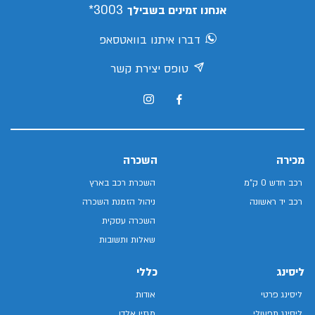
3003*
אנחנו זמינים בשבילך
דברו איתנו בוואטסאפ
טופס יצירת קשר
מכירה
השכרה
רכב חדש 0 ק"מ
השכרת רכב בארץ
רכב יד ראשונה
ניהול הזמנת השכרה
השכרה עסקית
שאלות ותשובות
ליסינג
כללי
ליסינג פרטי
אודות
ליסינג תפעולי
מגזין אלדן