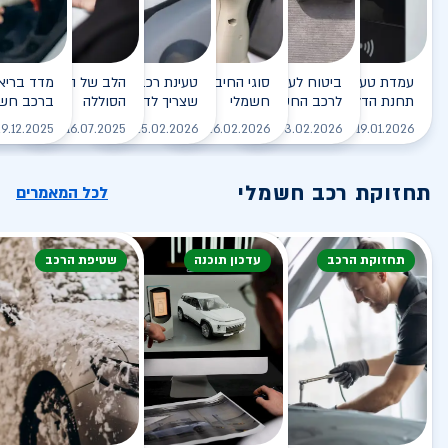
עמדת טעינה - הסוף של
ביטוח לעמדת טעינה ביתית
סוגי החיבורים לטעינת רכב
טעינת רכב חשמלי - כל מה
הלב של הרכב החשמלי
תחנת הדלק?
לרכב החשמלי
חשמלי
שצריך לדעת
הסוללה
ברכב חשמ
לקריאה
לקריאה
לקריאה
לקריאה
ל
9.12.2025
16.07.2025
25.02.2026
26.02.2026
03.02.2026
19.01.2026
תחזוקת רכב חשמלי
לכל המאמרים
תחזוקת הרכב
עדכון תוכנה
שטיפת הרכב