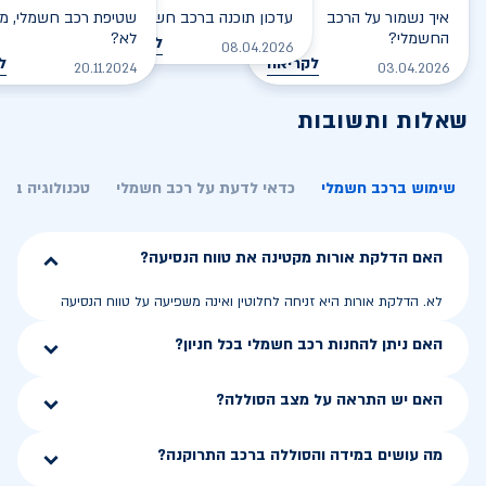
איך נשמור על הרכב
עדכון תוכנה ברכב חשמלי
שטיפת רכב חשמלי, מס
החשמלי?
לא?
לקריאה
08.04.2026
לקריאה
ל
20.11.2024
03.04.2026
שאלות ותשובות
שימוש ברכב חשמלי
כדאי לדעת על רכב חשמלי
טכנולוגיה בר
האם הדלקת אורות מקטינה את טווח הנסיעה?
לא. הדלקת אורות היא זניחה לחלוטין ואינה משפיעה על טווח הנסיעה
האם ניתן להחנות רכב חשמלי בכל חניון?
האם יש התראה על מצב הסוללה?
מה עושים במידה והסוללה ברכב התרוקנה?