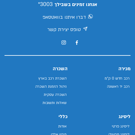
3003*
אנחנו זמינים בשבילך
דברו איתנו בוואטסאפ
טופס יצירת קשר
מכירה
השכרה
רכב חדש 0 ק"מ
השכרת רכב בארץ
רכב יד ראשונה
ניהול הזמנת השכרה
השכרה עסקית
שאלות ותשובות
ליסינג
כללי
ליסינג פרטי
אודות
ליסינג תפעולי
מגזין אלדן