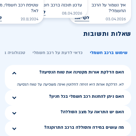
איך נשמור על הרכב
עדכון תוכנה ברכב חשמלי
שטיפת רכב חשמלי, מס
החשמלי?
לא?
לקריאה
08.04.2026
לקריאה
ל
20.11.2024
03.04.2026
שאלות ותשובות
שימוש ברכב חשמלי
כדאי לדעת על רכב חשמלי
טכנולוגיה בר
האם הדלקת אורות מקטינה את טווח הנסיעה?
לא. הדלקת אורות היא זניחה לחלוטין ואינה משפיעה על טווח הנסיעה
האם ניתן להחנות רכב חשמלי בכל חניון?
האם יש התראה על מצב הסוללה?
מה עושים במידה והסוללה ברכב התרוקנה?