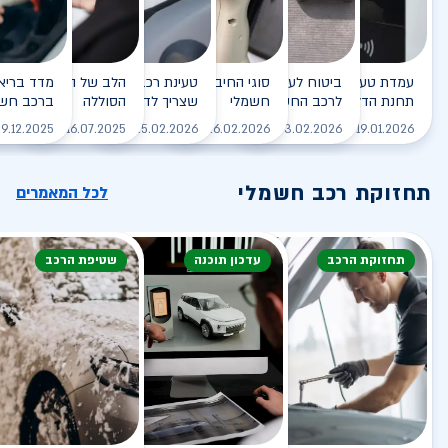
עמדת טעינה - הסוף של
ביטוח לעמדת טעינה ביתית
סוגי החיבורים לטעינת רכב
טעינת רכב חשמלי - כל מה
הלב של הרכב החשמלי
תחנת הדלק?
לרכב החשמלי
חשמלי
שצריך לדעת
הסוללה
ברכב חשמ
לקריאה
לקריאה
לקריאה
לקריאה
ל
9.12.2025
16.07.2025
25.02.2026
26.02.2026
03.02.2026
19.01.2026
תחזוקת רכב חשמלי
לכל המאמרים
תחזוקת הרכב
עדכון תוכנה
שטיפת הרכב