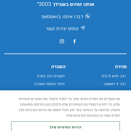
3003*
אנחנו זמינים בשבילך
דברו איתנו בוואטסאפ
טופס יצירת קשר
מכירה
השכרה
רכב חדש 0 ק"מ
השכרת רכב בארץ
רכב יד ראשונה
ניהול הזמנת השכרה
אנו מעבדים את המידע האישי שלך כדי למדוד ולשפר את האתרים והשירות
השכרה עסקית
שלנו, כדי לסייע לקמפיינים השיווקיים שלנו ולספק תוכן ופרסום מותאמים
אישית. בלחיצה על הכפתור בצד ימין, תוכל לממש את זכויות הפרטיות שלך.
שאלות ותשובות
למידע נוסף עיין בהודעת הפרטיות שלנו
ליסינג
כללי
זכויות הפרטיות שלך
ליסינג פרטי
אודות
ליסינג תפעולי
מגזין אלדן