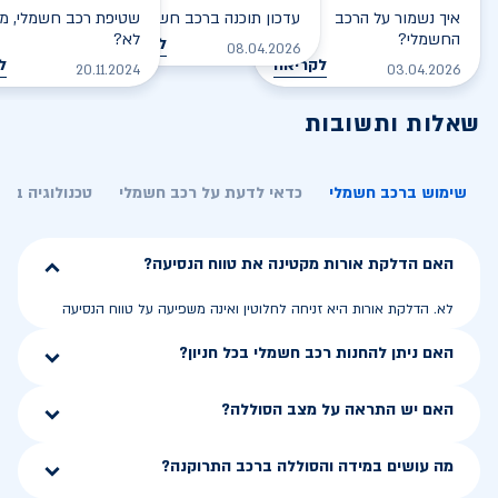
איך נשמור על הרכב
עדכון תוכנה ברכב חשמלי
שטיפת רכב חשמלי, מס
החשמלי?
לא?
לקריאה
08.04.2026
לקריאה
ל
20.11.2024
03.04.2026
שאלות ותשובות
שימוש ברכב חשמלי
כדאי לדעת על רכב חשמלי
טכנולוגיה בר
האם הדלקת אורות מקטינה את טווח הנסיעה?
לא. הדלקת אורות היא זניחה לחלוטין ואינה משפיעה על טווח הנסיעה
האם ניתן להחנות רכב חשמלי בכל חניון?
האם יש התראה על מצב הסוללה?
מה עושים במידה והסוללה ברכב התרוקנה?