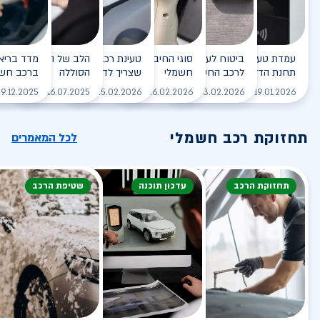
עמדת טעינה - הסוף של
ביטוח לעמדת טעינה ביתית
סוגי החיבורים לטעינת רכב
טעינת רכב חשמלי - כל מה
הלב של הרכב החשמלי
תחנת הדלק?
לרכב החשמלי
חשמלי
שצריך לדעת
הסוללה
ברכב חשמ
לקריאה
לקריאה
לקריאה
לקריאה
ל
9.12.2025
16.07.2025
25.02.2026
26.02.2026
03.02.2026
19.01.2026
תחזוקת רכב חשמלי
לכל המאמרים
תחזוקת הרכב
עדכון תוכנה
שטיפת הרכב