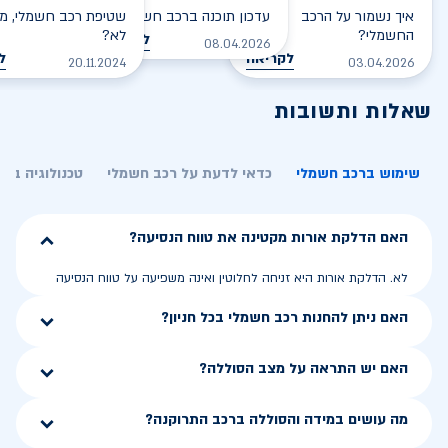
איך נשמור על הרכב
עדכון תוכנה ברכב חשמלי
שטיפת רכב חשמלי, מס
החשמלי?
לא?
לקריאה
08.04.2026
לקריאה
ל
20.11.2024
03.04.2026
שאלות ותשובות
שימוש ברכב חשמלי
כדאי לדעת על רכב חשמלי
טכנולוגיה בר
האם הדלקת אורות מקטינה את טווח הנסיעה?
לא. הדלקת אורות היא זניחה לחלוטין ואינה משפיעה על טווח הנסיעה
האם ניתן להחנות רכב חשמלי בכל חניון?
האם יש התראה על מצב הסוללה?
מה עושים במידה והסוללה ברכב התרוקנה?