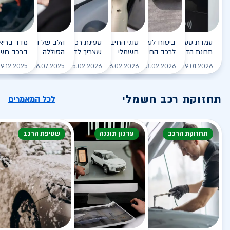
עמדת טעינה - הסוף של
ביטוח לעמדת טעינה ביתית
סוגי החיבורים לטעינת רכב
טעינת רכב חשמלי - כל מה
הלב של הרכב החשמלי
תחנת הדלק?
לרכב החשמלי
חשמלי
שצריך לדעת
הסוללה
ברכב חשמ
לקריאה
לקריאה
לקריאה
לקריאה
ל
9.12.2025
16.07.2025
25.02.2026
26.02.2026
03.02.2026
19.01.2026
תחזוקת רכב חשמלי
לכל המאמרים
תחזוקת הרכב
עדכון תוכנה
שטיפת הרכב