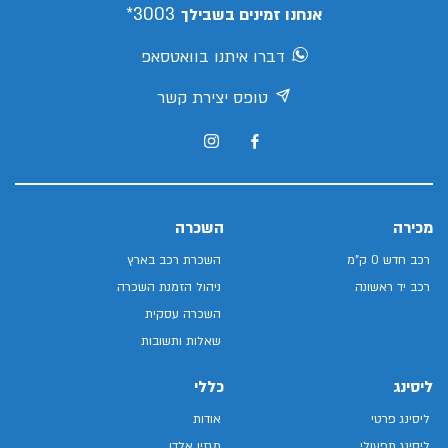
3003*
אנחנו זמינים בשבילך
דברו איתנו בוואטסאפ
טופס יצירת קשר
מכירה
השכרה
רכב חדש 0 ק"מ
השכרת רכב בארץ
רכב יד ראשונה
ניהול הזמנת השכרה
השכרה עסקית
שאלות ותשובות
ליסינג
כללי
ליסינג פרטי
אודות
ליסינג תפעולי
מגזין אלדן