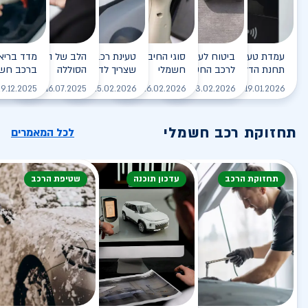
עמדת טעינה - הסוף של
ביטוח לעמדת טעינה ביתית
סוגי החיבורים לטעינת רכב
טעינת רכב חשמלי - כל מה
הלב של הרכב החשמלי
תחנת הדלק?
לרכב החשמלי
חשמלי
שצריך לדעת
הסוללה
ברכב חשמ
לקריאה
לקריאה
לקריאה
לקריאה
ל
9.12.2025
16.07.2025
25.02.2026
26.02.2026
03.02.2026
19.01.2026
תחזוקת רכב חשמלי
לכל המאמרים
תחזוקת הרכב
עדכון תוכנה
שטיפת הרכב