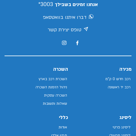
3003*
אנחנו זמינים בשבילך
דברו איתנו בוואטסאפ
טופס יצירת קשר
מכירה
השכרה
רכב חדש 0 ק"מ
השכרת רכב בארץ
רכב יד ראשונה
ניהול הזמנת השכרה
השכרה עסקית
שאלות ותשובות
ליסינג
כללי
ליסינג פרטי
אודות
ליסינג תפעולי
מגזין אלדן