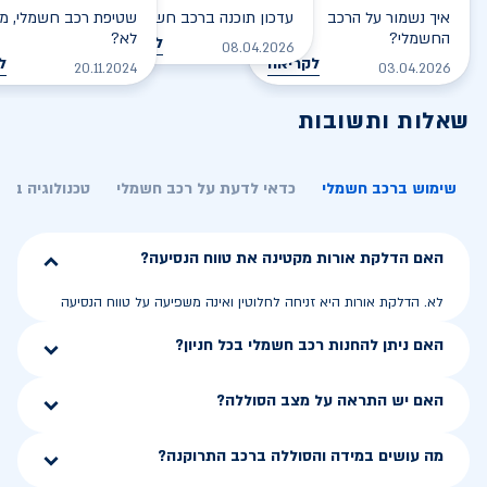
איך נשמור על הרכב
עדכון תוכנה ברכב חשמלי
שטיפת רכב חשמלי, מס
החשמלי?
לא?
לקריאה
08.04.2026
לקריאה
ל
20.11.2024
03.04.2026
שאלות ותשובות
שימוש ברכב חשמלי
כדאי לדעת על רכב חשמלי
טכנולוגיה בר
האם הדלקת אורות מקטינה את טווח הנסיעה?
לא. הדלקת אורות היא זניחה לחלוטין ואינה משפיעה על טווח הנסיעה
האם ניתן להחנות רכב חשמלי בכל חניון?
האם יש התראה על מצב הסוללה?
מה עושים במידה והסוללה ברכב התרוקנה?