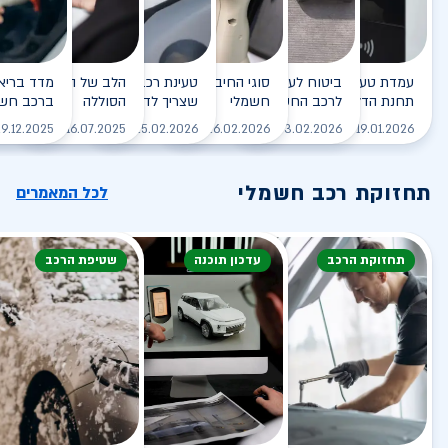
עמדת טעינה - הסוף של
ביטוח לעמדת טעינה ביתית
סוגי החיבורים לטעינת רכב
טעינת רכב חשמלי - כל מה
הלב של הרכב החשמלי
תחנת הדלק?
לרכב החשמלי
חשמלי
שצריך לדעת
הסוללה
ברכב חשמ
לקריאה
לקריאה
לקריאה
לקריאה
ל
9.12.2025
16.07.2025
25.02.2026
26.02.2026
03.02.2026
19.01.2026
תחזוקת רכב חשמלי
לכל המאמרים
תחזוקת הרכב
עדכון תוכנה
שטיפת הרכב