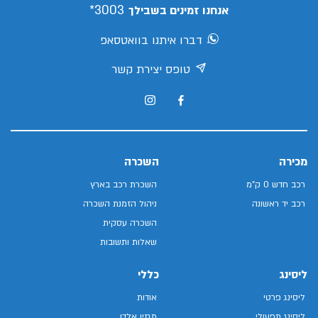
3003*
אנחנו זמינים בשבילך
דברו איתנו בוואטסאפ
טופס יצירת קשר
מכירה
השכרה
רכב חדש 0 ק"מ
השכרת רכב בארץ
רכב יד ראשונה
ניהול הזמנת השכרה
השכרה עסקית
שאלות ותשובות
ליסינג
כללי
ליסינג פרטי
אודות
ליסינג תפעולי
מגזין אלדן