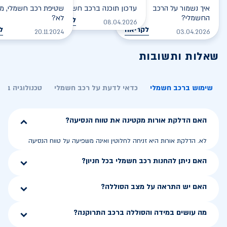
איך נשמור על הרכב
עדכון תוכנה ברכב חשמלי
שטיפת רכב חשמלי, מס
החשמלי?
לא?
לקריאה
08.04.2026
לקריאה
ל
20.11.2024
03.04.2026
שאלות ותשובות
שימוש ברכב חשמלי
כדאי לדעת על רכב חשמלי
טכנולוגיה בר
האם הדלקת אורות מקטינה את טווח הנסיעה?
לא. הדלקת אורות היא זניחה לחלוטין ואינה משפיעה על טווח הנסיעה
האם ניתן להחנות רכב חשמלי בכל חניון?
האם יש התראה על מצב הסוללה?
מה עושים במידה והסוללה ברכב התרוקנה?