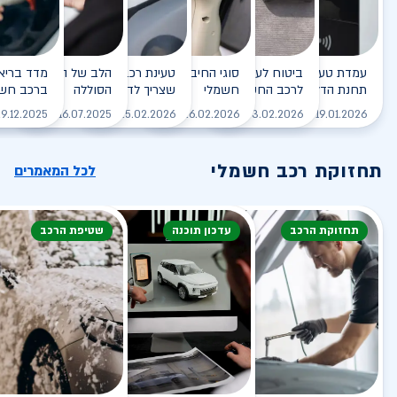
עמדת טעינה - הסוף של
ביטוח לעמדת טעינה ביתית
סוגי החיבורים לטעינת רכב
טעינת רכב חשמלי - כל מה
הלב של הרכב החשמלי
תחנת הדלק?
לרכב החשמלי
חשמלי
שצריך לדעת
הסוללה
ברכב חשמ
לקריאה
לקריאה
לקריאה
לקריאה
ל
9.12.2025
16.07.2025
25.02.2026
26.02.2026
03.02.2026
19.01.2026
תחזוקת רכב חשמלי
לכל המאמרים
תחזוקת הרכב
עדכון תוכנה
שטיפת הרכב