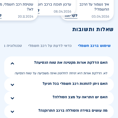
איך נשמור על הרכב
עדכון תוכנה ברכב חשמלי
שטיפת רכב חשמלי, מס
החשמלי?
לא?
לקריאה
08.04.2026
לקריאה
ל
20.11.2024
03.04.2026
שאלות ותשובות
שימוש ברכב חשמלי
כדאי לדעת על רכב חשמלי
טכנולוגיה בר
האם הדלקת אורות מקטינה את טווח הנסיעה?
לא. הדלקת אורות היא זניחה לחלוטין ואינה משפיעה על טווח הנסיעה
האם ניתן להחנות רכב חשמלי בכל חניון?
האם יש התראה על מצב הסוללה?
מה עושים במידה והסוללה ברכב התרוקנה?