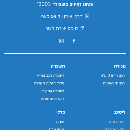
3003*
אנחנו זמינים בשבילך
דברו איתנו בוואטסאפ
טופס יצירת קשר
מכירה
השכרה
רכב חדש 0 ק"מ
השכרת רכב בארץ
רכב יד ראשונה
ניהול הזמנת השכרה
השכרה עסקית
שאלות ותשובות
ליסינג
כללי
ליסינג פרטי
אודות
ליסינג תפעולי
מגזין אלדן