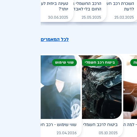
חזיקי רכב חשמלי: המדריך
השכרת רכב חשמלי: חיסכון, נוחות וכל מה שצריך
הרכב החשמלי בקיץ הישראלי: איך שורדים את
טעינה ביתית לעומת טעינה ציבורית - מ
לדעת
, יעילה וירוקה
החום בלי לאבד טווח?
יותר?
לקריאה
לקריאה
לקריאה
לקריאה
30.06.2025
25.05.2025
25.02.2025
לכל המאמרים
ה
ביטוח רכב חשמלי
שווי שימוש
פץ
למה הוא כל כך פופולרי?
ביטוח לרכב חשמלי
שווי שימוש - רכב חשמלי
לקריאה
לקריאה
לקריאה
ל
23.04.2026
05.10.2025