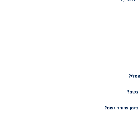
ווח הנסיעה
שמלי?
 גשם?
זמן שיורד גשם?