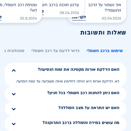
איך נשמור על הרכב
עדכון תוכנה ברכב חשמלי
שטיפת רכב חשמלי, מס
החשמלי?
לא?
לקריאה
08.04.2026
לקריאה
ל
20.11.2024
03.04.2026
שאלות ותשובות
שימוש ברכב חשמלי
כדאי לדעת על רכב חשמלי
טכנולוגיה בר
האם הדלקת אורות מקטינה את טווח הנסיעה?
לא. הדלקת אורות היא זניחה לחלוטין ואינה משפיעה על טווח הנסיעה
האם ניתן להחנות רכב חשמלי בכל חניון?
האם יש התראה על מצב הסוללה?
מה עושים במידה והסוללה ברכב התרוקנה?