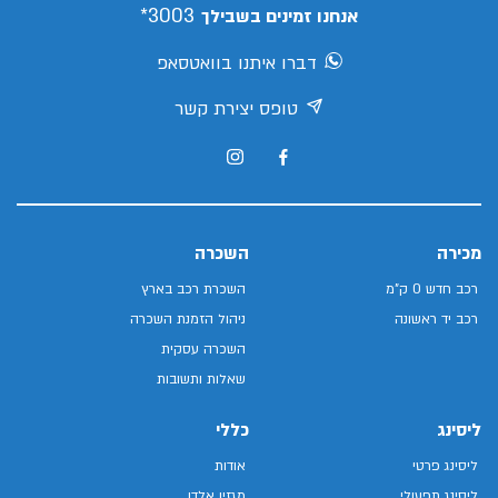
3003*
אנחנו זמינים בשבילך
דברו איתנו בוואטסאפ
טופס יצירת קשר
מכירה
השכרה
רכב חדש 0 ק"מ
השכרת רכב בארץ
רכב יד ראשונה
ניהול הזמנת השכרה
השכרה עסקית
שאלות ותשובות
ליסינג
כללי
ליסינג פרטי
אודות
ליסינג תפעולי
מגזין אלדן