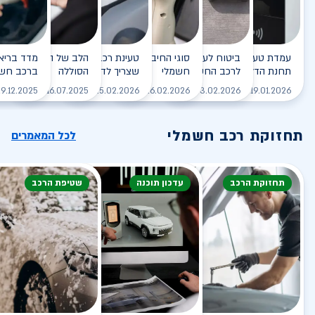
עמדת טעינה - הסוף של
ביטוח לעמדת טעינה ביתית
סוגי החיבורים לטעינת רכב
טעינת רכב חשמלי - כל מה
הלב של הרכב החשמלי
תחנת הדלק?
לרכב החשמלי
חשמלי
שצריך לדעת
הסוללה
ברכב חשמ
לקריאה
לקריאה
לקריאה
לקריאה
ל
9.12.2025
16.07.2025
25.02.2026
26.02.2026
03.02.2026
19.01.2026
תחזוקת רכב חשמלי
לכל המאמרים
תחזוקת הרכב
עדכון תוכנה
שטיפת הרכב