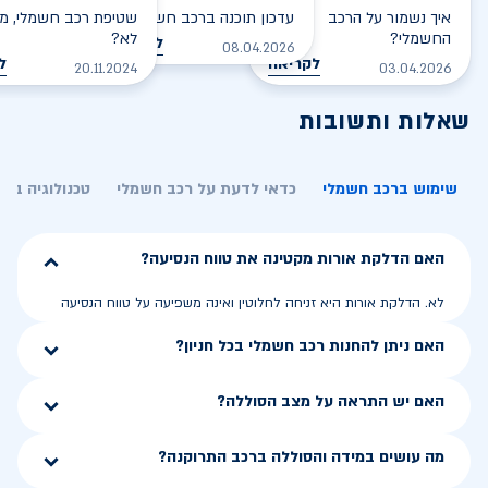
איך נשמור על הרכב
עדכון תוכנה ברכב חשמלי
שטיפת רכב חשמלי, מס
החשמלי?
לא?
לקריאה
08.04.2026
לקריאה
ל
20.11.2024
03.04.2026
שאלות ותשובות
שימוש ברכב חשמלי
כדאי לדעת על רכב חשמלי
טכנולוגיה בר
האם הדלקת אורות מקטינה את טווח הנסיעה?
לא. הדלקת אורות היא זניחה לחלוטין ואינה משפיעה על טווח הנסיעה
האם ניתן להחנות רכב חשמלי בכל חניון?
האם יש התראה על מצב הסוללה?
מה עושים במידה והסוללה ברכב התרוקנה?