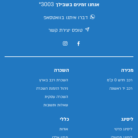
3003*
אנחנו זמינים בשבילך
דברו איתנו בוואטסאפ
טופס יצירת קשר
מכירה
השכרה
רכב חדש 0 ק"מ
השכרת רכב בארץ
רכב יד ראשונה
ניהול הזמנת השכרה
השכרה עסקית
שאלות ותשובות
ליסינג
כללי
ליסינג פרטי
אודות
ליסינג תפעולי
מגזין אלדן