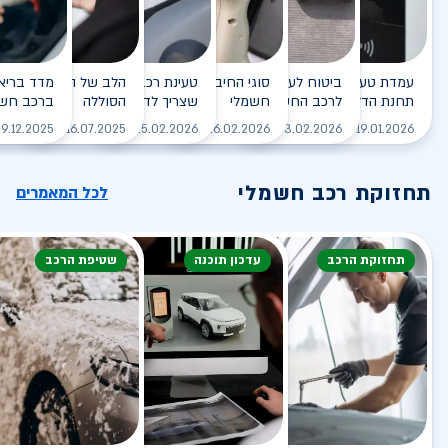
עמדת טעינה - הסוף של
ביטוח לעמדת טעינה ביתית
סוגי החיבורים לטעינת רכב
טעינת רכב חשמלי - כל מה
הלב של הרכב החשמלי
תחנת הדלק?
לרכב החשמלי
חשמלי
שצריך לדעת
הסוללה
ברכב חשמ
לקריאה
לקריאה
לקריאה
לקריאה
ל
9.12.2025
16.07.2025
25.02.2026
26.02.2026
03.02.2026
19.01.2026
תחזוקת רכב חשמלי
לכל המאמרים
תחזוקת הרכב
עדכון תוכנה
שטיפת הרכב