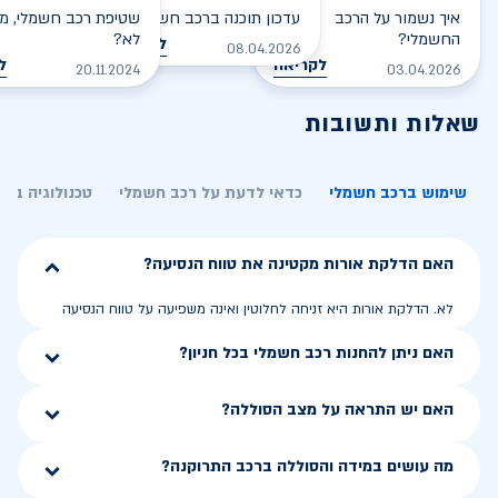
איך נשמור על הרכב
עדכון תוכנה ברכב חשמלי
שטיפת רכב חשמלי, מס
החשמלי?
לא?
לקריאה
08.04.2026
לקריאה
ל
20.11.2024
03.04.2026
שאלות ותשובות
שימוש ברכב חשמלי
כדאי לדעת על רכב חשמלי
טכנולוגיה בר
האם הדלקת אורות מקטינה את טווח הנסיעה?
לא. הדלקת אורות היא זניחה לחלוטין ואינה משפיעה על טווח הנסיעה
האם ניתן להחנות רכב חשמלי בכל חניון?
האם יש התראה על מצב הסוללה?
מה עושים במידה והסוללה ברכב התרוקנה?