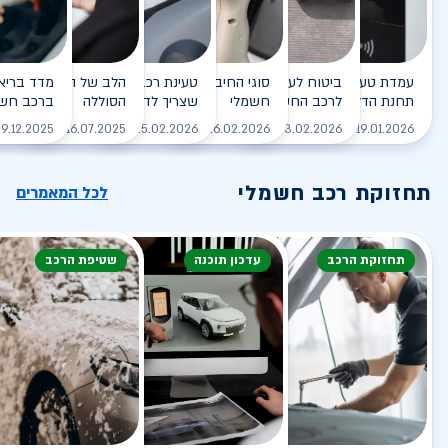
עמדת טעינה - הסוף של
ביטוח לעמדת טעינה ביתית
סוגי החיבורים לטעינת רכב
טעינת רכב חשמלי - כל מה
הלב של הרכב החשמלי
תחנת הדלק?
לרכב החשמלי
חשמלי
שצריך לדעת
הסוללה
ברכב חשמ
לקריאה
לקריאה
לקריאה
לקריאה
ל
9.12.2025
16.07.2025
25.02.2026
26.02.2026
03.02.2026
19.01.2026
תחזוקת רכב חשמלי
לכל המאמרים
תחזוקת הרכב
עדכון תוכנה
שטיפת הרכב