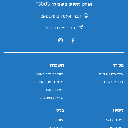
3003*
אנחנו זמינים בשבילך
דברו איתנו בוואטסאפ
טופס יצירת קשר
מכירה
השכרה
רכב חדש 0 ק"מ
השכרת רכב בארץ
רכב יד ראשונה
ניהול הזמנת השכרה
השכרה עסקית
שאלות ותשובות
ליסינג
כללי
ליסינג פרטי
אודות
ליסינג תפעולי
מגזין אלדן