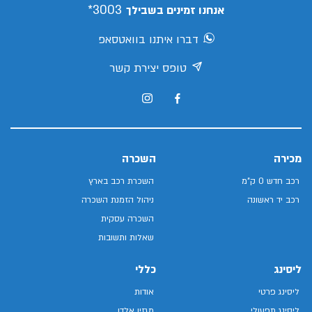
3003*
אנחנו זמינים בשבילך
דברו איתנו בוואטסאפ
טופס יצירת קשר
מכירה
השכרה
רכב חדש 0 ק"מ
השכרת רכב בארץ
רכב יד ראשונה
ניהול הזמנת השכרה
השכרה עסקית
שאלות ותשובות
ליסינג
כללי
ליסינג פרטי
אודות
ליסינג תפעולי
מגזין אלדן