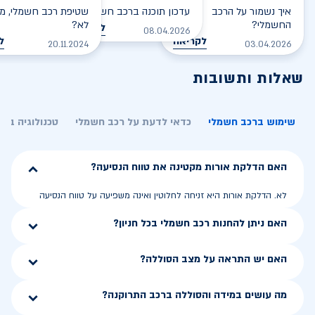
איך נשמור על הרכב
עדכון תוכנה ברכב חשמלי
שטיפת רכב חשמלי, מס
החשמלי?
לא?
לקריאה
08.04.2026
לקריאה
ל
20.11.2024
03.04.2026
שאלות ותשובות
שימוש ברכב חשמלי
כדאי לדעת על רכב חשמלי
טכנולוגיה בר
האם הדלקת אורות מקטינה את טווח הנסיעה?
לא. הדלקת אורות היא זניחה לחלוטין ואינה משפיעה על טווח הנסיעה
האם ניתן להחנות רכב חשמלי בכל חניון?
האם יש התראה על מצב הסוללה?
מה עושים במידה והסוללה ברכב התרוקנה?