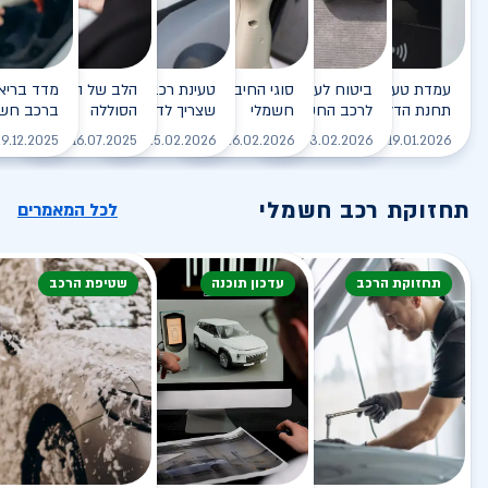
עמדת טעינה - הסוף של
ביטוח לעמדת טעינה ביתית
סוגי החיבורים לטעינת רכב
טעינת רכב חשמלי - כל מה
הלב של הרכב החשמלי
תחנת הדלק?
לרכב החשמלי
חשמלי
שצריך לדעת
הסוללה
ברכב חשמ
לקריאה
לקריאה
לקריאה
לקריאה
ל
9.12.2025
16.07.2025
25.02.2026
26.02.2026
03.02.2026
19.01.2026
תחזוקת רכב חשמלי
לכל המאמרים
תחזוקת הרכב
עדכון תוכנה
שטיפת הרכב