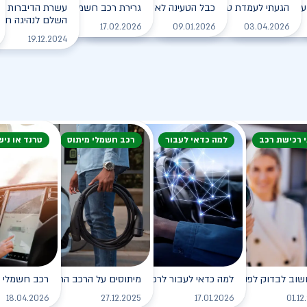
עם הרכב החשמלי בחורף?
הגעתי לעמדת טעינה, מה עלי לעשות?
כבל הטעינה לא משתחרר מהרכב. מה עושים?
גרירת רכב חשמלי - מה עושים?
עשרת הדיברות למ
השלם לנהיגה חכמה
לקריאה
לקריאה
לקריאה
לקריאה
17.02.2026
09.01.2026
03.04.2026
19.12.2024
י רכישת רכב
למה כדאי לעבור
רכב חשמלי מיתוס
טרנד או ניש
שוב לבדוק לפני רכישת רכב חשמלי?
למה כדאי לעבור לרכב חשמלי?
מיתוסים על הרכב החשמלי שכדאי לנ
רכב חשמלי - 
לקריאה
לקריאה
לקריאה
18.04.2026
27.12.2025
17.01.2026
01.12