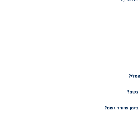
ווח הנסיעה
שמלי?
 גשם?
זמן שיורד גשם?