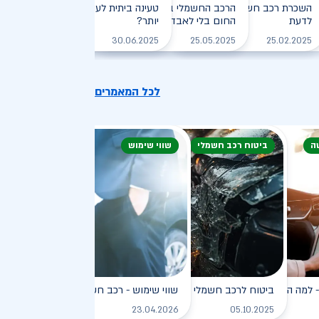
חזיקי רכב חשמלי: המדריך
השכרת רכב חשמלי: חיסכון, נוחות וכל מה שצריך
הרכב החשמלי בקיץ הישראלי: איך שורדים את
טעינה ביתית לעומת טעינה ציבורית - מ
לדעת
, יעילה וירוקה
החום בלי לאבד טווח?
יותר?
לקריאה
לקריאה
לקריאה
לקריאה
30.06.2025
25.05.2025
25.02.2025
לכל המאמרים
ה
ביטוח רכב חשמלי
שווי שימוש
פץ
למה הוא כל כך פופולרי?
ביטוח לרכב חשמלי
שווי שימוש - רכב חשמלי
לקריאה
לקריאה
לקריאה
ל
23.04.2026
05.10.2025