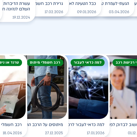
עם הרכב החשמלי בחורף?
הגעתי לעמדת טעינה, מה עלי לעשות?
כבל הטעינה לא משתחרר מהרכב. מה עושים?
גרירת רכב חשמלי - מה עושים?
עשרת הדיברות למ
השלם לנהיגה חכמה
לקריאה
לקריאה
לקריאה
לקריאה
17.02.2026
09.01.2026
03.04.2026
19.12.2024
י רכישת רכב
למה כדאי לעבור
רכב חשמלי מיתוס
טרנד או ניש
שוב לבדוק לפני רכישת רכב חשמלי?
למה כדאי לעבור לרכב חשמלי?
מיתוסים על הרכב החשמלי שכדאי לנ
רכב חשמלי - 
לקריאה
לקריאה
לקריאה
18.04.2026
27.12.2025
17.01.2026
01.12