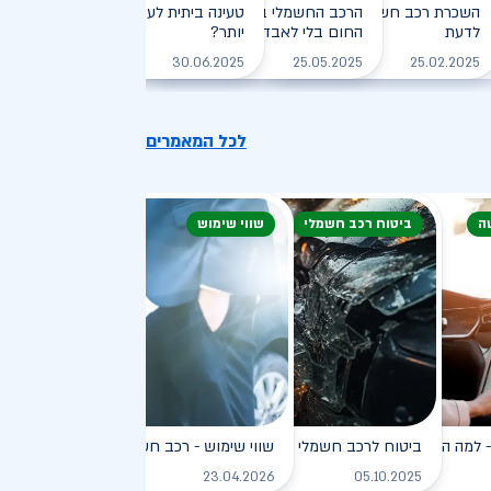
חזיקי רכב חשמלי: המדריך
השכרת רכב חשמלי: חיסכון, נוחות וכל מה שצריך
הרכב החשמלי בקיץ הישראלי: איך שורדים את
טעינה ביתית לעומת טעינה ציבורית - מ
לדעת
, יעילה וירוקה
החום בלי לאבד טווח?
יותר?
לקריאה
לקריאה
לקריאה
לקריאה
30.06.2025
25.05.2025
25.02.2025
לכל המאמרים
ה
ביטוח רכב חשמלי
שווי שימוש
פץ
למה הוא כל כך פופולרי?
ביטוח לרכב חשמלי
שווי שימוש - רכב חשמלי
לקריאה
לקריאה
לקריאה
ל
23.04.2026
05.10.2025