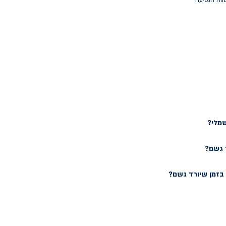
ווח הנסיעה
שמלי?
 גשם?
זמן שיורד גשם?