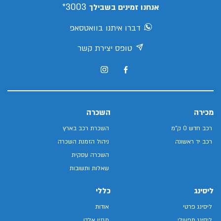
3003*
אנחנו זמינים בשבילך
דברו איתנו בוואטסאפ
טופס יצירת קשר
מכירה
השכרה
רכב חדש 0 ק"מ
השכרת רכב בארץ
רכב יד ראשונה
ניהול הזמנת השכרה
השכרה עסקית
שאלות ותשובות
ליסינג
כללי
ליסינג פרטי
אודות
ליסינג תפעולי
מגזין אלדן