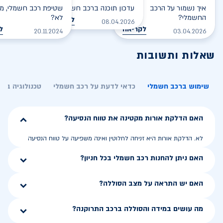
איך נשמור על הרכב
עדכון תוכנה ברכב חשמלי
שטיפת רכב חשמלי, מס
החשמלי?
לא?
לקריאה
08.04.2026
לקריאה
ל
20.11.2024
03.04.2026
שאלות ותשובות
שימוש ברכב חשמלי
כדאי לדעת על רכב חשמלי
טכנולוגיה בר
האם הדלקת אורות מקטינה את טווח הנסיעה?
לא. הדלקת אורות היא זניחה לחלוטין ואינה משפיעה על טווח הנסיעה
האם ניתן להחנות רכב חשמלי בכל חניון?
האם יש התראה על מצב הסוללה?
מה עושים במידה והסוללה ברכב התרוקנה?