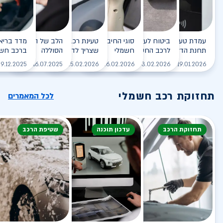
עמדת טעינה - הסוף של
ביטוח לעמדת טעינה ביתית
סוגי החיבורים לטעינת רכב
טעינת רכב חשמלי - כל מה
הלב של הרכב החשמלי
תחנת הדלק?
לרכב החשמלי
חשמלי
שצריך לדעת
הסוללה
ברכב חשמ
לקריאה
לקריאה
לקריאה
לקריאה
ל
9.12.2025
16.07.2025
25.02.2026
26.02.2026
03.02.2026
19.01.2026
תחזוקת רכב חשמלי
לכל המאמרים
תחזוקת הרכב
עדכון תוכנה
שטיפת הרכב