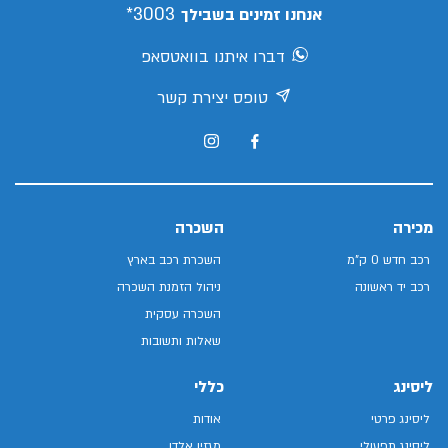
3003*
אנחנו זמינים בשבילך
דברו איתנו בוואטסאפ
טופס יצירת קשר
מכירה
השכרה
רכב חדש 0 ק"מ
השכרת רכב בארץ
רכב יד ראשונה
ניהול הזמנת השכרה
השכרה עסקית
שאלות ותשובות
ליסינג
כללי
ליסינג פרטי
אודות
ליסינג תפעולי
מגזין אלדן