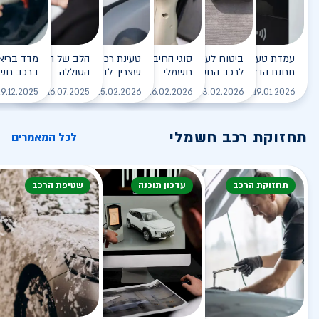
עמדת טעינה - הסוף של
ביטוח לעמדת טעינה ביתית
סוגי החיבורים לטעינת רכב
טעינת רכב חשמלי - כל מה
הלב של הרכב החשמלי
תחנת הדלק?
לרכב החשמלי
חשמלי
שצריך לדעת
הסוללה
ברכב חשמ
לקריאה
לקריאה
לקריאה
לקריאה
ל
9.12.2025
16.07.2025
25.02.2026
26.02.2026
03.02.2026
19.01.2026
תחזוקת רכב חשמלי
לכל המאמרים
תחזוקת הרכב
עדכון תוכנה
שטיפת הרכב