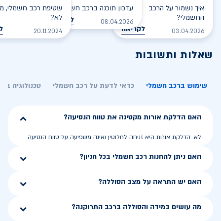
איך נשמור על הרכב
עדכון תוכנה ברכב חשמלי
שטיפת רכב חשמלי, מס
החשמלי?
לא?
לקריאה
08.04.2026
לקריאה
ל
20.11.2024
03.04.2026
שאלות ותשובות
שימוש ברכב חשמלי
כדאי לדעת על רכב חשמלי
טכנולוגיה בר
האם הדלקת אורות מקטינה את טווח הנסיעה?
לא. הדלקת אורות היא זניחה לחלוטין ואינה משפיעה על טווח הנסיעה
האם ניתן להחנות רכב חשמלי בכל חניון?
האם יש התראה על מצב הסוללה?
מה עושים במידה והסוללה ברכב התרוקנה?