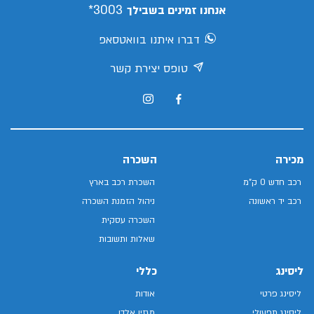
3003*
אנחנו זמינים בשבילך
דברו איתנו בוואטסאפ
טופס יצירת קשר
מכירה
השכרה
רכב חדש 0 ק"מ
השכרת רכב בארץ
רכב יד ראשונה
ניהול הזמנת השכרה
השכרה עסקית
שאלות ותשובות
ליסינג
כללי
ליסינג פרטי
אודות
ליסינג תפעולי
מגזין אלדן