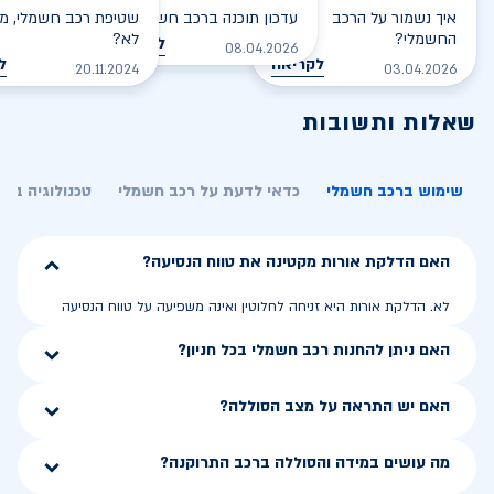
איך נשמור על הרכב
עדכון תוכנה ברכב חשמלי
שטיפת רכב חשמלי, מס
החשמלי?
לא?
לקריאה
08.04.2026
לקריאה
ל
20.11.2024
03.04.2026
שאלות ותשובות
שימוש ברכב חשמלי
כדאי לדעת על רכב חשמלי
טכנולוגיה בר
האם הדלקת אורות מקטינה את טווח הנסיעה?
לא. הדלקת אורות היא זניחה לחלוטין ואינה משפיעה על טווח הנסיעה
האם ניתן להחנות רכב חשמלי בכל חניון?
האם יש התראה על מצב הסוללה?
מה עושים במידה והסוללה ברכב התרוקנה?