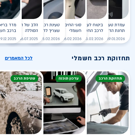
עמדת טעינה - הסוף של
ביטוח לעמדת טעינה ביתית
סוגי החיבורים לטעינת רכב
טעינת רכב חשמלי - כל מה
הלב של הרכב החשמלי
תחנת הדלק?
לרכב החשמלי
חשמלי
שצריך לדעת
הסוללה
ברכב חשמ
לקריאה
לקריאה
לקריאה
לקריאה
ל
9.12.2025
16.07.2025
25.02.2026
26.02.2026
03.02.2026
19.01.2026
תחזוקת רכב חשמלי
לכל המאמרים
תחזוקת הרכב
עדכון תוכנה
שטיפת הרכב