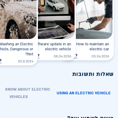
Washing an Electric
Software update in an
How to maintain an
hicle, Dangerous or
electric vehicle
electric car
Not?
לקריאה
לקריאה
08.04.2026
03.04.2026
ל
20.11.2024
שאלות ותשובות
TO KNOW ABOUT ELECTRIC
USING AN ELECTRIC VEHICLE
VEHICLES