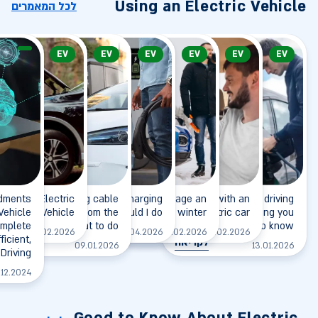
Using an Electric Vehicle
לכל המאמרים
EV
EV
EV
EV
EV
EV
dments
wing an Electric
The charging cable
I arrived at the charging
How to manage an
Going on a trip with an
Electric vehicle driving
 Vehicle
doesn't release from the
Vehicle
station, what should I do?
electric car in winter?
range - everything you
electric car
mplete
vehicle - what to do?
need to know
לקריאה
לקריאה
לקריאה
17.02.2026
03.04.2026
09.02.2026
10.02.2026
ficient,
לקריאה
לקריאה
09.01.2026
13.01.2026
Driving
.12.2024