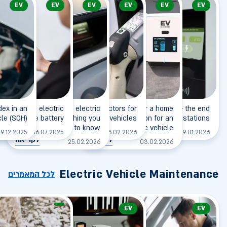
EV
EV
EV
EV
EV
EV
dex in an
eart of the electric
Charging an electric
Types of connectors for
Insurance for a home
Charging station - the end
cle (SOH)
vehicle - the battery
vehicle - everything you
charging electric vehicles
charging station for an
of gas stations?
need to know
electric vehicle
לקריאה
לקריאה
ל
9.12.2025
16.07.2025
26.02.2026
19.01.2026
לקריאה
לקריאה
25.02.2026
03.02.2026
Electric Vehicle Maintenance
לכל המאמרים
EV
EV