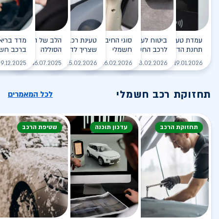
עמדת טעינה - הסוף של
ביטוח לעמדת טעינה ביתית
סוגי החיבורים לטעינת רכב
טעינת רכב חשמלי - כל מה
הלב של הרכב החשמלי
תחנת הדלק?
לרכב החשמלי
חשמלי
שצריך לדעת
הסוללה
ברכב חשמ
לקריאה
לקריאה
לקריאה
לקריאה
ל
9.12.2025
16.07.2025
25.02.2026
26.02.2026
03.02.2026
19.01.2026
תחזוקת רכב חשמלי
לכל המאמרים
תחזוקת הרכב
עדכון תוכנה
שטיפת הרכב