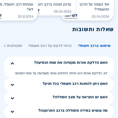
איך נשמור על הרכב
עדכון תוכנה ברכב חשמלי
שטיפת רכב חשמלי, מס
החשמלי?
לא?
לקריאה
08.04.2026
לקריאה
ל
20.11.2024
03.04.2026
שאלות ותשובות
שימוש ברכב חשמלי
כדאי לדעת על רכב חשמלי
טכנולוגיה בר
האם הדלקת אורות מקטינה את טווח הנסיעה?
לא. הדלקת אורות היא זניחה לחלוטין ואינה משפיעה על טווח הנסיעה
האם ניתן להחנות רכב חשמלי בכל חניון?
האם יש התראה על מצב הסוללה?
מה עושים במידה והסוללה ברכב התרוקנה?