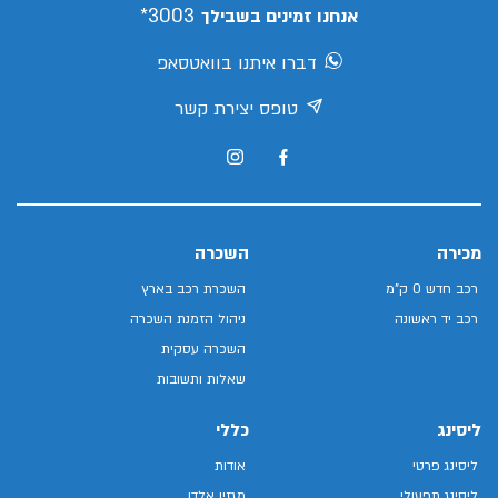
3003*
אנחנו זמינים בשבילך
דברו איתנו בוואטסאפ
טופס יצירת קשר
מכירה
השכרה
רכב חדש 0 ק"מ
השכרת רכב בארץ
רכב יד ראשונה
ניהול הזמנת השכרה
השכרה עסקית
שאלות ותשובות
ליסינג
כללי
ליסינג פרטי
אודות
ליסינג תפעולי
מגזין אלדן