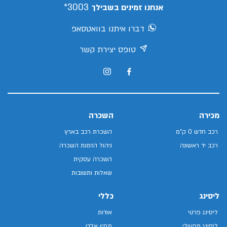
3003*
אנחנו זמינים בשבילך
דברו איתנו בוואטסאפ
טופס יצירת קשר
מכירה
השכרה
רכב חדש 0 ק"מ
השכרת רכב בארץ
רכב יד ראשונה
ניהול הזמנת השכרה
השכרה עסקית
שאלות ותשובות
ליסינג
כללי
ליסינג פרטי
אודות
ליסינג תפעולי
מגזין אלדן