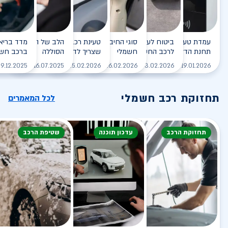
עמדת טעינה - הסוף של
ביטוח לעמדת טעינה ביתית
סוגי החיבורים לטעינת רכב
טעינת רכב חשמלי - כל מה
הלב של הרכב החשמלי
תחנת הדלק?
לרכב החשמלי
חשמלי
שצריך לדעת
הסוללה
ברכב חשמ
לקריאה
לקריאה
לקריאה
לקריאה
ל
9.12.2025
16.07.2025
25.02.2026
26.02.2026
03.02.2026
19.01.2026
תחזוקת רכב חשמלי
לכל המאמרים
תחזוקת הרכב
עדכון תוכנה
שטיפת הרכב