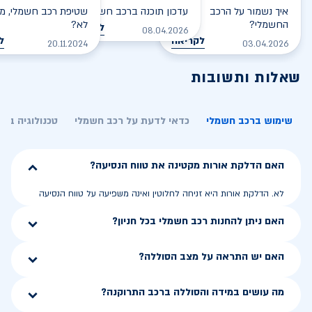
איך נשמור על הרכב
עדכון תוכנה ברכב חשמלי
שטיפת רכב חשמלי, מס
החשמלי?
לא?
לקריאה
08.04.2026
לקריאה
ל
20.11.2024
03.04.2026
שאלות ותשובות
שימוש ברכב חשמלי
כדאי לדעת על רכב חשמלי
טכנולוגיה בר
האם הדלקת אורות מקטינה את טווח הנסיעה?
לא. הדלקת אורות היא זניחה לחלוטין ואינה משפיעה על טווח הנסיעה
האם ניתן להחנות רכב חשמלי בכל חניון?
האם יש התראה על מצב הסוללה?
מה עושים במידה והסוללה ברכב התרוקנה?