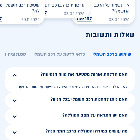
איך נשמור על הרכב
עדכון תוכנה ברכב חשמלי
שטיפת רכב חשמלי, מס
החשמלי?
לא?
לקריאה
08.04.2026
לקריאה
ל
20.11.2024
03.04.2026
שאלות ותשובות
שימוש ברכב חשמלי
כדאי לדעת על רכב חשמלי
טכנולוגיה בר
האם הדלקת אורות מקטינה את טווח הנסיעה?
לא. הדלקת אורות היא זניחה לחלוטין ואינה משפיעה על טווח הנסיעה
האם ניתן להחנות רכב חשמלי בכל חניון?
האם יש התראה על מצב הסוללה?
מה עושים במידה והסוללה ברכב התרוקנה?