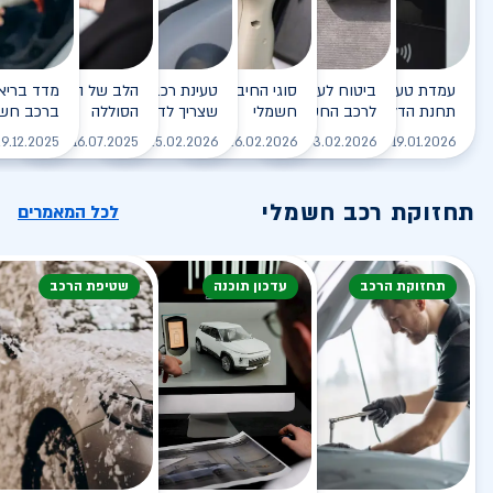
עמדת טעינה - הסוף של
ביטוח לעמדת טעינה ביתית
סוגי החיבורים לטעינת רכב
טעינת רכב חשמלי - כל מה
הלב של הרכב החשמלי
תחנת הדלק?
לרכב החשמלי
חשמלי
שצריך לדעת
הסוללה
ברכב חשמ
לקריאה
לקריאה
לקריאה
לקריאה
ל
9.12.2025
16.07.2025
25.02.2026
26.02.2026
03.02.2026
19.01.2026
תחזוקת רכב חשמלי
לכל המאמרים
תחזוקת הרכב
עדכון תוכנה
שטיפת הרכב