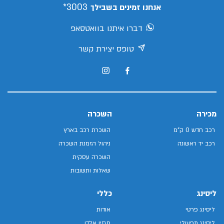
3003*
אנחנו זמינים בשבילך
דברו איתנו בוואטסאפ
טופס יצירת קשר
מכירה
השכרה
רכב חדש 0 ק"מ
השכרת רכב בארץ
רכב יד ראשונה
ניהול הזמנת השכרה
השכרה עסקית
שאלות ותשובות
ליסינג
כללי
ליסינג פרטי
אודות
ליסינג תפעולי
מגזין אלדן