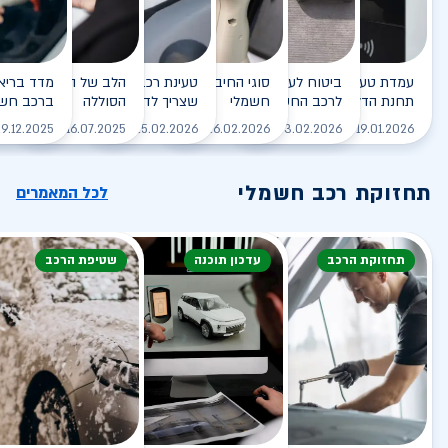
עמדת טעינה - הסוף של
ביטוח לעמדת טעינה ביתית
סוגי החיבורים לטעינת רכב
טעינת רכב חשמלי - כל מה
הלב של הרכב החשמלי
תחנת הדלק?
לרכב החשמלי
חשמלי
שצריך לדעת
הסוללה
ברכב חשמ
לקריאה
לקריאה
לקריאה
לקריאה
ל
9.12.2025
16.07.2025
25.02.2026
26.02.2026
03.02.2026
19.01.2026
תחזוקת רכב חשמלי
לכל המאמרים
תחזוקת הרכב
עדכון תוכנה
שטיפת הרכב