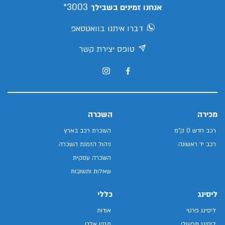
3003*
אנחנו זמינים בשבילך
דברו איתנו בוואטסאפ
טופס יצירת קשר
מכירה
השכרה
רכב חדש 0 ק"מ
השכרת רכב בארץ
רכב יד ראשונה
ניהול הזמנת השכרה
השכרה עסקית
שאלות ותשובות
ליסינג
כללי
ליסינג פרטי
אודות
ליסינג תפעולי
מגזין אלדן