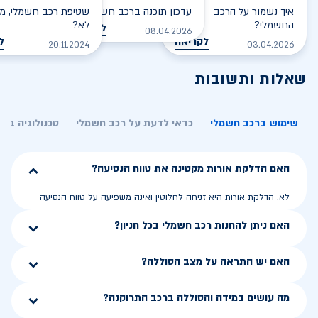
איך נשמור על הרכב
עדכון תוכנה ברכב חשמלי
שטיפת רכב חשמלי, מס
החשמלי?
לא?
לקריאה
08.04.2026
לקריאה
ל
20.11.2024
03.04.2026
שאלות ותשובות
שימוש ברכב חשמלי
כדאי לדעת על רכב חשמלי
טכנולוגיה בר
האם הדלקת אורות מקטינה את טווח הנסיעה?
לא. הדלקת אורות היא זניחה לחלוטין ואינה משפיעה על טווח הנסיעה
האם ניתן להחנות רכב חשמלי בכל חניון?
האם יש התראה על מצב הסוללה?
מה עושים במידה והסוללה ברכב התרוקנה?