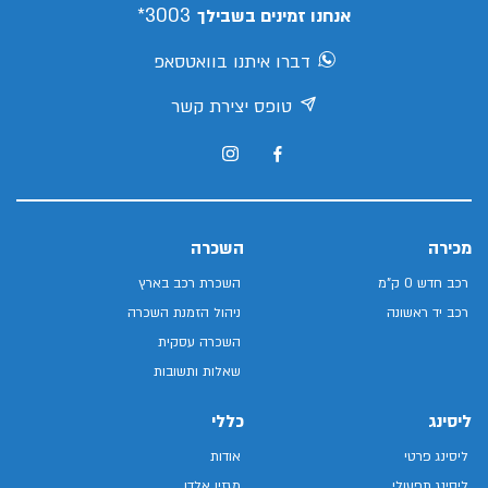
3003*
אנחנו זמינים בשבילך
דברו איתנו בוואטסאפ
טופס יצירת קשר
מכירה
השכרה
רכב חדש 0 ק"מ
השכרת רכב בארץ
רכב יד ראשונה
ניהול הזמנת השכרה
השכרה עסקית
שאלות ותשובות
ליסינג
כללי
ליסינג פרטי
אודות
ליסינג תפעולי
מגזין אלדן