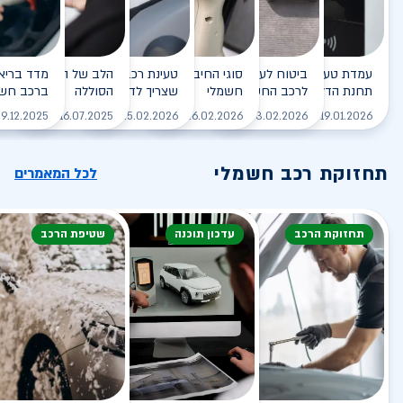
עמדת טעינה - הסוף של
ביטוח לעמדת טעינה ביתית
סוגי החיבורים לטעינת רכב
טעינת רכב חשמלי - כל מה
הלב של הרכב החשמלי
תחנת הדלק?
לרכב החשמלי
חשמלי
שצריך לדעת
הסוללה
ברכב חשמ
לקריאה
לקריאה
לקריאה
לקריאה
ל
9.12.2025
16.07.2025
25.02.2026
26.02.2026
03.02.2026
19.01.2026
תחזוקת רכב חשמלי
לכל המאמרים
תחזוקת הרכב
עדכון תוכנה
שטיפת הרכב