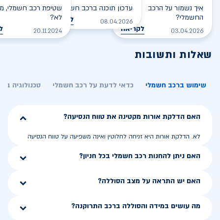
איך נשמור על הרכב
עדכון תוכנה ברכב חשמלי
שטיפת רכב חשמלי, מס
החשמלי?
לא?
לקריאה
08.04.2026
לקריאה
ל
20.11.2024
03.04.2026
שאלות ותשובות
שימוש ברכב חשמלי
כדאי לדעת על רכב חשמלי
טכנולוגיה בר
האם הדלקת אורות מקטינה את טווח הנסיעה?
לא. הדלקת אורות היא זניחה לחלוטין ואינה משפיעה על טווח הנסיעה
האם ניתן להחנות רכב חשמלי בכל חניון?
האם יש התראה על מצב הסוללה?
מה עושים במידה והסוללה ברכב התרוקנה?