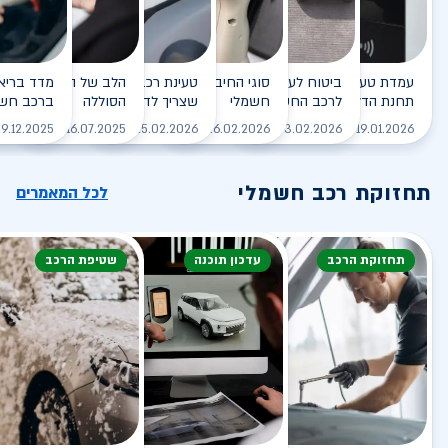
עמדת טעינה - הסוף של
ביטוח לעמדת טעינה ביתית
סוגי החיבורים לטעינת רכב
טעינת רכב חשמלי - כל מה
הלב של הרכב החשמלי
תחנת הדלק?
לרכב החשמלי
חשמלי
שצריך לדעת
הסוללה
ברכב חשמ
לקריאה
לקריאה
לקריאה
לקריאה
ל
9.12.2025
16.07.2025
25.02.2026
26.02.2026
03.02.2026
19.01.2026
תחזוקת רכב חשמלי
לכל המאמרים
תחזוקת הרכב
עדכון תוכנה
שטיפת הרכב