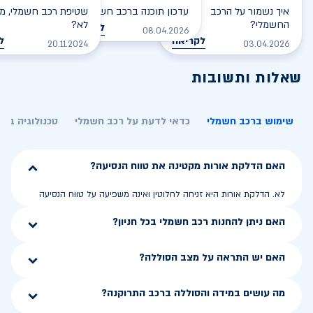
איך נשמור על הרכב
עדכון תוכנה ברכב חשמלי
שטיפת רכב חשמלי, מס
החשמלי?
לא?
לקריאה
08.04.2026
לקריאה
ל
20.11.2024
03.04.2026
שאלות ותשובות
שימוש ברכב חשמלי
כדאי לדעת על רכב חשמלי
טכנולוגיה בר
האם הדלקת אורות מקטינה את טווח הנסיעה?
לא. הדלקת אורות היא זניחה לחלוטין ואינה משפיעה על טווח הנסיעה
האם ניתן להחנות רכב חשמלי בכל חניון?
האם יש התראה על מצב הסוללה?
מה עושים במידה והסוללה ברכב התרוקנה?