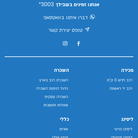
3003*
אנחנו זמינים בשבילך
דברו איתנו בוואטסאפ
טופס יצירת קשר
מכירה
השכרה
רכב חדש 0 ק"מ
השכרת רכב בארץ
רכב יד ראשונה
ניהול הזמנת השכרה
השכרה עסקית
שאלות ותשובות
ליסינג
כללי
ליסינג פרטי
אודות
ליסינג תפעולי
מגזין אלדן