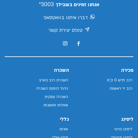
3003*
אנחנו זמינים בשבילך
דברו איתנו בוואטסאפ
טופס יצירת קשר
מכירה
השכרה
רכב חדש 0 ק"מ
השכרת רכב בארץ
רכב יד ראשונה
ניהול הזמנת השכרה
השכרה עסקית
שאלות ותשובות
ליסינג
כללי
ליסינג פרטי
אודות
ליסינג תפעולי
מגזין אלדן