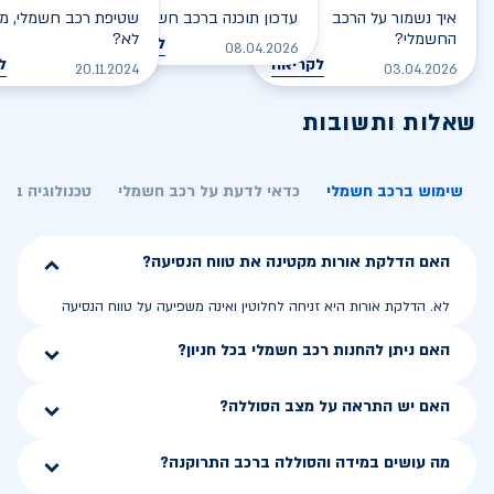
איך נשמור על הרכב
עדכון תוכנה ברכב חשמלי
שטיפת רכב חשמלי, מס
החשמלי?
לא?
לקריאה
08.04.2026
לקריאה
ל
20.11.2024
03.04.2026
שאלות ותשובות
שימוש ברכב חשמלי
כדאי לדעת על רכב חשמלי
טכנולוגיה בר
האם הדלקת אורות מקטינה את טווח הנסיעה?
לא. הדלקת אורות היא זניחה לחלוטין ואינה משפיעה על טווח הנסיעה
האם ניתן להחנות רכב חשמלי בכל חניון?
האם יש התראה על מצב הסוללה?
מה עושים במידה והסוללה ברכב התרוקנה?