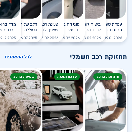
עמדת טעינה - הסוף של
ביטוח לעמדת טעינה ביתית
סוגי החיבורים לטעינת רכב
טעינת רכב חשמלי - כל מה
הלב של הרכב החשמלי
תחנת הדלק?
לרכב החשמלי
חשמלי
שצריך לדעת
הסוללה
ברכב חשמ
לקריאה
לקריאה
לקריאה
לקריאה
ל
9.12.2025
16.07.2025
25.02.2026
26.02.2026
03.02.2026
19.01.2026
תחזוקת רכב חשמלי
לכל המאמרים
תחזוקת הרכב
עדכון תוכנה
שטיפת הרכב