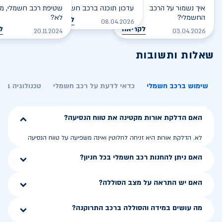
איך נשמור על הרכב
עדכון תוכנה ברכב חשמלי
שטיפת רכב חשמלי, מס
החשמלי?
לא?
לקריאה
08.04.2026
לקריאה
ל
20.11.2024
03.04.2026
שאלות ותשובות
שימוש ברכב חשמלי
כדאי לדעת על רכב חשמלי
טכנולוגיה בר
האם הדלקת אורות מקטינה את טווח הנסיעה?
לא. הדלקת אורות היא זניחה לחלוטין ואינה משפיעה על טווח הנסיעה
האם ניתן להחנות רכב חשמלי בכל חניון?
האם יש התראה על מצב הסוללה?
מה עושים במידה והסוללה ברכב התרוקנה?