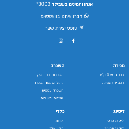
3003*
אנחנו זמינים בשבילך
דברו איתנו בוואטסאפ
טופס יצירת קשר
מכירה
השכרה
רכב חדש 0 ק"מ
השכרת רכב בארץ
רכב יד ראשונה
ניהול הזמנת השכרה
השכרה עסקית
שאלות ותשובות
ליסינג
כללי
ליסינג פרטי
אודות
ליסינג תפעולי
מגזין אלדן