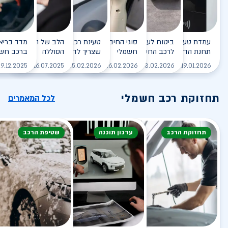
עמדת טעינה - הסוף של
ביטוח לעמדת טעינה ביתית
סוגי החיבורים לטעינת רכב
טעינת רכב חשמלי - כל מה
הלב של הרכב החשמלי
תחנת הדלק?
לרכב החשמלי
חשמלי
שצריך לדעת
הסוללה
ברכב חשמ
לקריאה
לקריאה
לקריאה
לקריאה
ל
9.12.2025
16.07.2025
25.02.2026
26.02.2026
03.02.2026
19.01.2026
תחזוקת רכב חשמלי
לכל המאמרים
תחזוקת הרכב
עדכון תוכנה
שטיפת הרכב