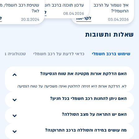
איך נשמור על הרכב
עדכון תוכנה ברכב חשמלי
שטיפת רכב חשמלי, מס
החשמלי?
לא?
לקריאה
08.04.2026
לקריאה
ל
20.11.2024
03.04.2026
שאלות ותשובות
שימוש ברכב חשמלי
כדאי לדעת על רכב חשמלי
טכנולוגיה בר
האם הדלקת אורות מקטינה את טווח הנסיעה?
לא. הדלקת אורות היא זניחה לחלוטין ואינה משפיעה על טווח הנסיעה
האם ניתן להחנות רכב חשמלי בכל חניון?
האם יש התראה על מצב הסוללה?
מה עושים במידה והסוללה ברכב התרוקנה?