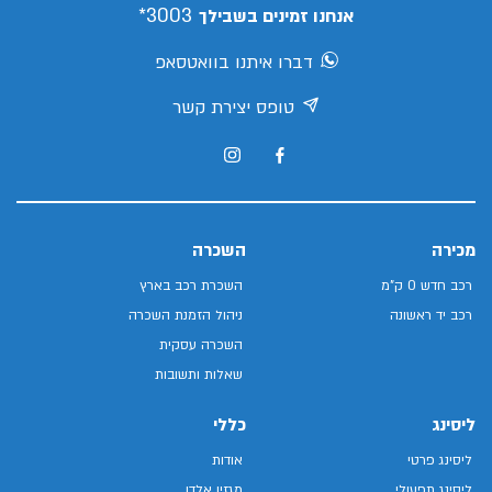
3003*
אנחנו זמינים בשבילך
דברו איתנו בוואטסאפ
טופס יצירת קשר
מכירה
השכרה
רכב חדש 0 ק"מ
השכרת רכב בארץ
רכב יד ראשונה
ניהול הזמנת השכרה
השכרה עסקית
שאלות ותשובות
ליסינג
כללי
ליסינג פרטי
אודות
ליסינג תפעולי
מגזין אלדן