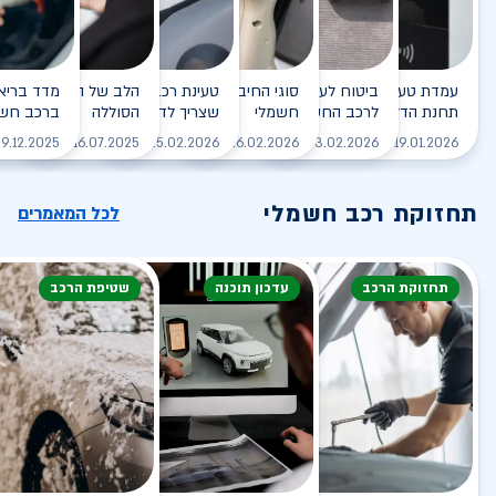
עמדת טעינה - הסוף של
ביטוח לעמדת טעינה ביתית
סוגי החיבורים לטעינת רכב
טעינת רכב חשמלי - כל מה
הלב של הרכב החשמלי
תחנת הדלק?
לרכב החשמלי
חשמלי
שצריך לדעת
הסוללה
ברכב חשמ
לקריאה
לקריאה
לקריאה
לקריאה
ל
9.12.2025
16.07.2025
25.02.2026
26.02.2026
03.02.2026
19.01.2026
תחזוקת רכב חשמלי
לכל המאמרים
תחזוקת הרכב
עדכון תוכנה
שטיפת הרכב