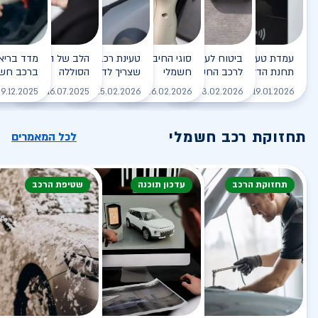
עמדת טעינה - הסוף של
ביטוח לעמדת טעינה ביתית
סוגי החיבורים לטעינת רכב
טעינת רכב חשמלי - כל מה
הלב של הרכב החשמלי
תחנת הדלק?
לרכב החשמלי
חשמלי
שצריך לדעת
הסוללה
ברכב חשמ
לקריאה
לקריאה
לקריאה
לקריאה
ל
9.12.2025
16.07.2025
25.02.2026
26.02.2026
03.02.2026
19.01.2026
תחזוקת רכב חשמלי
לכל המאמרים
תחזוקת הרכב
עדכון תוכנה
שטיפת הרכב