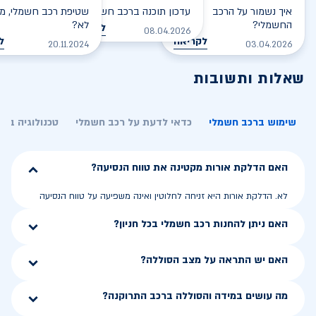
איך נשמור על הרכב
עדכון תוכנה ברכב חשמלי
שטיפת רכב חשמלי, מס
החשמלי?
לא?
לקריאה
08.04.2026
לקריאה
ל
20.11.2024
03.04.2026
שאלות ותשובות
שימוש ברכב חשמלי
כדאי לדעת על רכב חשמלי
טכנולוגיה בר
האם הדלקת אורות מקטינה את טווח הנסיעה?
לא. הדלקת אורות היא זניחה לחלוטין ואינה משפיעה על טווח הנסיעה
האם ניתן להחנות רכב חשמלי בכל חניון?
האם יש התראה על מצב הסוללה?
מה עושים במידה והסוללה ברכב התרוקנה?