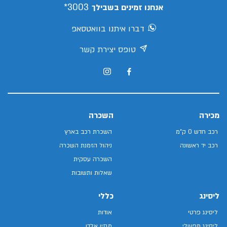
3003*
אנחנו זמינים בשבילך
דברו איתנו בוואטסאפ
טופס יצירת קשר
מכירה
השכרה
רכב חדש 0 ק"מ
השכרת רכב בארץ
רכב יד ראשונה
ניהול הזמנת השכרה
השכרה עסקית
שאלות ותשובות
ליסינג
כללי
ליסינג פרטי
אודות
ליסינג תפעולי
מגזין אלדן