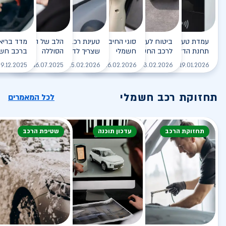
עמדת טעינה - הסוף של
ביטוח לעמדת טעינה ביתית
סוגי החיבורים לטעינת רכב
טעינת רכב חשמלי - כל מה
הלב של הרכב החשמלי
תחנת הדלק?
לרכב החשמלי
חשמלי
שצריך לדעת
הסוללה
ברכב חשמ
לקריאה
לקריאה
לקריאה
לקריאה
ל
9.12.2025
16.07.2025
25.02.2026
26.02.2026
03.02.2026
19.01.2026
תחזוקת רכב חשמלי
לכל המאמרים
תחזוקת הרכב
עדכון תוכנה
שטיפת הרכב