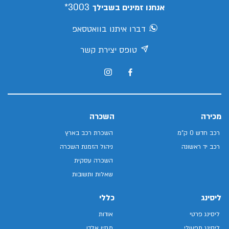
3003*
אנחנו זמינים בשבילך
דברו איתנו בוואטסאפ
טופס יצירת קשר
מכירה
השכרה
רכב חדש 0 ק"מ
השכרת רכב בארץ
רכב יד ראשונה
ניהול הזמנת השכרה
השכרה עסקית
שאלות ותשובות
ליסינג
כללי
ליסינג פרטי
אודות
ליסינג תפעולי
מגזין אלדן