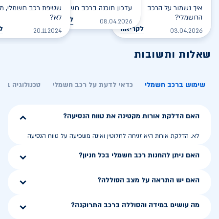
איך נשמור על הרכב
עדכון תוכנה ברכב חשמלי
שטיפת רכב חשמלי, מס
החשמלי?
לא?
לקריאה
08.04.2026
לקריאה
ל
20.11.2024
03.04.2026
שאלות ותשובות
שימוש ברכב חשמלי
כדאי לדעת על רכב חשמלי
טכנולוגיה בר
האם הדלקת אורות מקטינה את טווח הנסיעה?
לא. הדלקת אורות היא זניחה לחלוטין ואינה משפיעה על טווח הנסיעה
האם ניתן להחנות רכב חשמלי בכל חניון?
האם יש התראה על מצב הסוללה?
מה עושים במידה והסוללה ברכב התרוקנה?