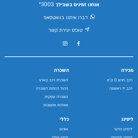
3003*
אנחנו זמינים בשבילך
דברו איתנו בוואטסאפ
טופס יצירת קשר
מכירה
השכרה
רכב חדש 0 ק"מ
השכרת רכב בארץ
רכב יד ראשונה
ניהול הזמנת השכרה
השכרה עסקית
שאלות ותשובות
ליסינג
כללי
ליסינג פרטי
אודות
ליסינג תפעולי
מגזין אלדן