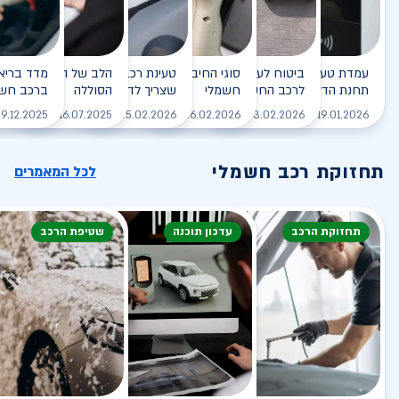
עמדת טעינה - הסוף של
ביטוח לעמדת טעינה ביתית
סוגי החיבורים לטעינת רכב
טעינת רכב חשמלי - כל מה
הלב של הרכב החשמלי
תחנת הדלק?
לרכב החשמלי
חשמלי
שצריך לדעת
הסוללה
ברכב חשמ
לקריאה
לקריאה
לקריאה
לקריאה
ל
9.12.2025
16.07.2025
25.02.2026
26.02.2026
03.02.2026
19.01.2026
תחזוקת רכב חשמלי
לכל המאמרים
תחזוקת הרכב
עדכון תוכנה
שטיפת הרכב