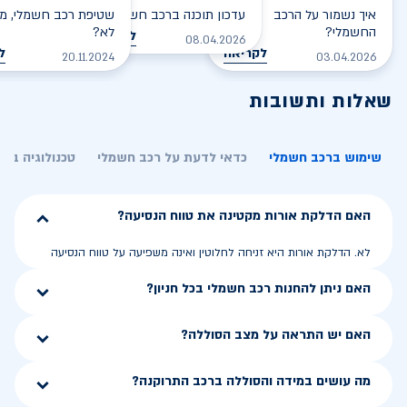
איך נשמור על הרכב
עדכון תוכנה ברכב חשמלי
שטיפת רכב חשמלי, מס
החשמלי?
לא?
לקריאה
08.04.2026
לקריאה
ל
20.11.2024
03.04.2026
שאלות ותשובות
שימוש ברכב חשמלי
כדאי לדעת על רכב חשמלי
טכנולוגיה בר
האם הדלקת אורות מקטינה את טווח הנסיעה?
לא. הדלקת אורות היא זניחה לחלוטין ואינה משפיעה על טווח הנסיעה
האם ניתן להחנות רכב חשמלי בכל חניון?
האם יש התראה על מצב הסוללה?
מה עושים במידה והסוללה ברכב התרוקנה?