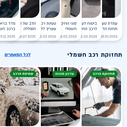
עמדת טעינה - הסוף של
ביטוח לעמדת טעינה ביתית
סוגי החיבורים לטעינת רכב
טעינת רכב חשמלי - כל מה
הלב של הרכב החשמלי
תחנת הדלק?
לרכב החשמלי
חשמלי
שצריך לדעת
הסוללה
ברכב חשמ
לקריאה
לקריאה
לקריאה
לקריאה
ל
9.12.2025
16.07.2025
25.02.2026
26.02.2026
03.02.2026
19.01.2026
תחזוקת רכב חשמלי
לכל המאמרים
תחזוקת הרכב
עדכון תוכנה
שטיפת הרכב