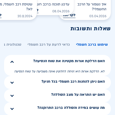
איך נשמור על הרכב
עדכון תוכנה ברכב חשמלי
שטיפת רכב חשמלי, מס
החשמלי?
לא?
לקריאה
08.04.2026
לקריאה
ל
20.11.2024
03.04.2026
שאלות ותשובות
שימוש ברכב חשמלי
כדאי לדעת על רכב חשמלי
טכנולוגיה בר
האם הדלקת אורות מקטינה את טווח הנסיעה?
לא. הדלקת אורות היא זניחה לחלוטין ואינה משפיעה על טווח הנסיעה
האם ניתן להחנות רכב חשמלי בכל חניון?
האם יש התראה על מצב הסוללה?
מה עושים במידה והסוללה ברכב התרוקנה?