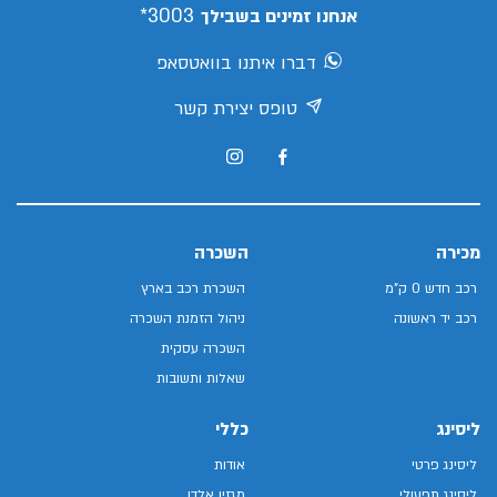
3003*
אנחנו זמינים בשבילך
דברו איתנו בוואטסאפ
טופס יצירת קשר
מכירה
השכרה
רכב חדש 0 ק"מ
השכרת רכב בארץ
רכב יד ראשונה
ניהול הזמנת השכרה
השכרה עסקית
שאלות ותשובות
ליסינג
כללי
ליסינג פרטי
אודות
ליסינג תפעולי
מגזין אלדן