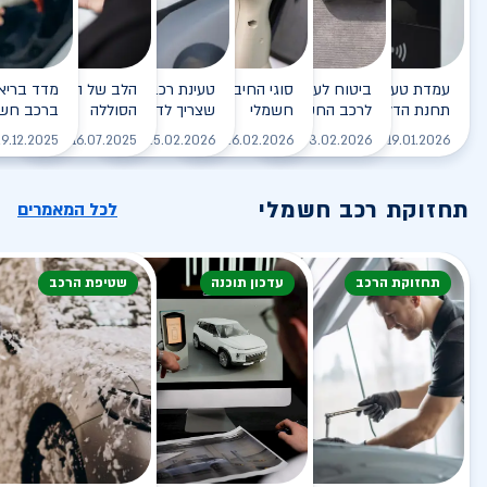
עמדת טעינה - הסוף של
ביטוח לעמדת טעינה ביתית
סוגי החיבורים לטעינת רכב
טעינת רכב חשמלי - כל מה
הלב של הרכב החשמלי
תחנת הדלק?
לרכב החשמלי
חשמלי
שצריך לדעת
הסוללה
ברכב חשמ
לקריאה
לקריאה
לקריאה
לקריאה
ל
9.12.2025
16.07.2025
25.02.2026
26.02.2026
03.02.2026
19.01.2026
תחזוקת רכב חשמלי
לכל המאמרים
תחזוקת הרכב
עדכון תוכנה
שטיפת הרכב