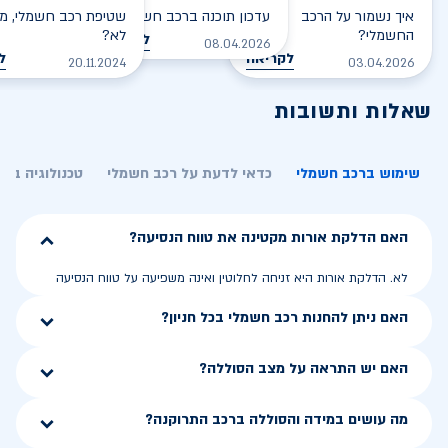
איך נשמור על הרכב
עדכון תוכנה ברכב חשמלי
שטיפת רכב חשמלי, מס
החשמלי?
לא?
לקריאה
08.04.2026
לקריאה
ל
20.11.2024
03.04.2026
שאלות ותשובות
שימוש ברכב חשמלי
כדאי לדעת על רכב חשמלי
טכנולוגיה בר
האם הדלקת אורות מקטינה את טווח הנסיעה?
לא. הדלקת אורות היא זניחה לחלוטין ואינה משפיעה על טווח הנסיעה
האם ניתן להחנות רכב חשמלי בכל חניון?
האם יש התראה על מצב הסוללה?
מה עושים במידה והסוללה ברכב התרוקנה?