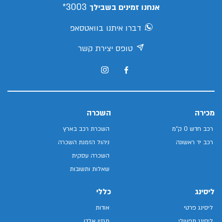
3003*
אנחנו זמינים בשבילך
דברו איתנו בוואטסאפ
טופס יצירת קשר
מכירה
השכרה
רכב חדש 0 ק"מ
השכרת רכב בארץ
רכב יד ראשונה
ניהול הזמנת השכרה
השכרה עסקית
שאלות ותשובות
ליסינג
כללי
ליסינג פרטי
אודות
ליסינג תפעולי
מגזין אלדן