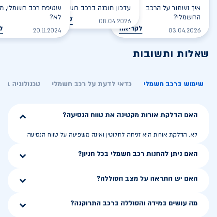
איך נשמור על הרכב
עדכון תוכנה ברכב חשמלי
שטיפת רכב חשמלי, מס
החשמלי?
לא?
לקריאה
08.04.2026
לקריאה
ל
20.11.2024
03.04.2026
שאלות ותשובות
שימוש ברכב חשמלי
כדאי לדעת על רכב חשמלי
טכנולוגיה בר
האם הדלקת אורות מקטינה את טווח הנסיעה?
לא. הדלקת אורות היא זניחה לחלוטין ואינה משפיעה על טווח הנסיעה
האם ניתן להחנות רכב חשמלי בכל חניון?
האם יש התראה על מצב הסוללה?
מה עושים במידה והסוללה ברכב התרוקנה?