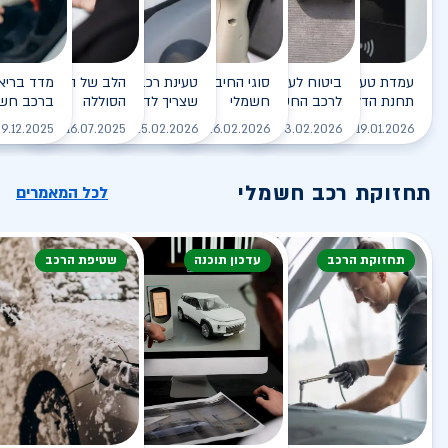
עמדת טעינה - הסוף של
ביטוח לעמדת טעינה ביתית
סוגי החיבורים לטעינת רכב
טעינת רכב חשמלי - כל מה
הלב של הרכב החשמלי
תחנת הדלק?
לרכב החשמלי
חשמלי
שצריך לדעת
הסוללה
ברכב חשמ
לקריאה
לקריאה
לקריאה
לקריאה
ל
9.12.2025
16.07.2025
25.02.2026
26.02.2026
03.02.2026
19.01.2026
תחזוקת רכב חשמלי
לכל המאמרים
תחזוקת הרכב
עדכון תוכנה
שטיפת הרכב