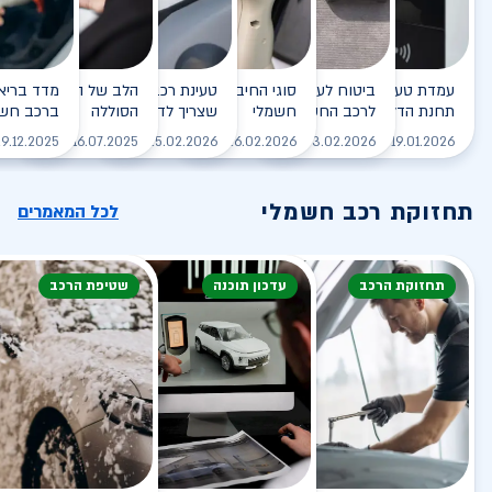
עמדת טעינה - הסוף של
ביטוח לעמדת טעינה ביתית
סוגי החיבורים לטעינת רכב
טעינת רכב חשמלי - כל מה
הלב של הרכב החשמלי
תחנת הדלק?
לרכב החשמלי
חשמלי
שצריך לדעת
הסוללה
ברכב חשמ
לקריאה
לקריאה
לקריאה
לקריאה
ל
9.12.2025
16.07.2025
25.02.2026
26.02.2026
03.02.2026
19.01.2026
תחזוקת רכב חשמלי
לכל המאמרים
תחזוקת הרכב
עדכון תוכנה
שטיפת הרכב