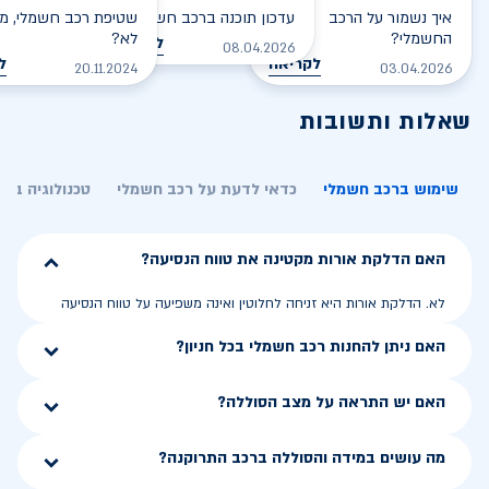
איך נשמור על הרכב
עדכון תוכנה ברכב חשמלי
שטיפת רכב חשמלי, מס
החשמלי?
לא?
לקריאה
08.04.2026
לקריאה
ל
20.11.2024
03.04.2026
שאלות ותשובות
שימוש ברכב חשמלי
כדאי לדעת על רכב חשמלי
טכנולוגיה בר
האם הדלקת אורות מקטינה את טווח הנסיעה?
לא. הדלקת אורות היא זניחה לחלוטין ואינה משפיעה על טווח הנסיעה
האם ניתן להחנות רכב חשמלי בכל חניון?
האם יש התראה על מצב הסוללה?
מה עושים במידה והסוללה ברכב התרוקנה?