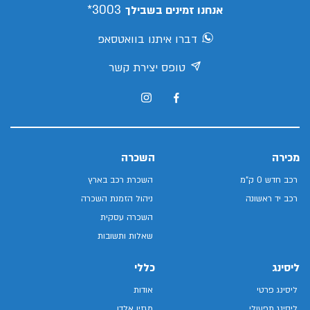
3003*
אנחנו זמינים בשבילך
דברו איתנו בוואטסאפ
טופס יצירת קשר
מכירה
השכרה
רכב חדש 0 ק"מ
השכרת רכב בארץ
רכב יד ראשונה
ניהול הזמנת השכרה
השכרה עסקית
שאלות ותשובות
ליסינג
כללי
ליסינג פרטי
אודות
ליסינג תפעולי
מגזין אלדן