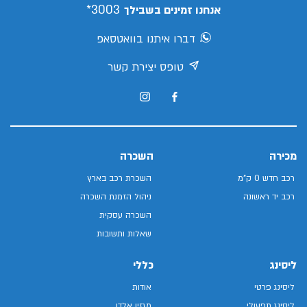
3003*
אנחנו זמינים בשבילך
דברו איתנו בוואטסאפ
טופס יצירת קשר
מכירה
השכרה
רכב חדש 0 ק"מ
השכרת רכב בארץ
רכב יד ראשונה
ניהול הזמנת השכרה
השכרה עסקית
שאלות ותשובות
ליסינג
כללי
ליסינג פרטי
אודות
ליסינג תפעולי
מגזין אלדן