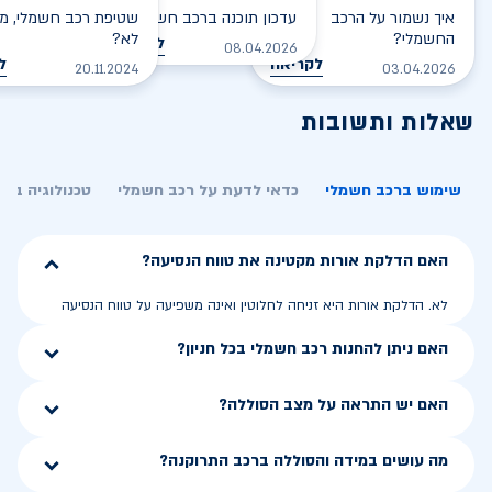
איך נשמור על הרכב
עדכון תוכנה ברכב חשמלי
שטיפת רכב חשמלי, מס
החשמלי?
לא?
לקריאה
08.04.2026
לקריאה
ל
20.11.2024
03.04.2026
שאלות ותשובות
שימוש ברכב חשמלי
כדאי לדעת על רכב חשמלי
טכנולוגיה בר
האם הדלקת אורות מקטינה את טווח הנסיעה?
לא. הדלקת אורות היא זניחה לחלוטין ואינה משפיעה על טווח הנסיעה
האם ניתן להחנות רכב חשמלי בכל חניון?
האם יש התראה על מצב הסוללה?
מה עושים במידה והסוללה ברכב התרוקנה?