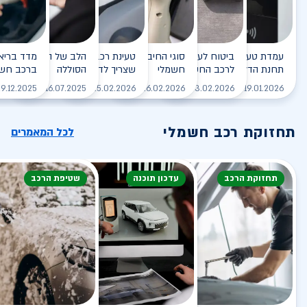
עמדת טעינה - הסוף של
ביטוח לעמדת טעינה ביתית
סוגי החיבורים לטעינת רכב
טעינת רכב חשמלי - כל מה
הלב של הרכב החשמלי
תחנת הדלק?
לרכב החשמלי
חשמלי
שצריך לדעת
הסוללה
ברכב חשמ
לקריאה
לקריאה
לקריאה
לקריאה
ל
9.12.2025
16.07.2025
25.02.2026
26.02.2026
03.02.2026
19.01.2026
תחזוקת רכב חשמלי
לכל המאמרים
תחזוקת הרכב
עדכון תוכנה
שטיפת הרכב