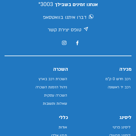
3003*
אנחנו זמינים בשבילך
דברו איתנו בוואטסאפ
טופס יצירת קשר
מכירה
השכרה
רכב חדש 0 ק"מ
השכרת רכב בארץ
רכב יד ראשונה
ניהול הזמנת השכרה
השכרה עסקית
שאלות ותשובות
ליסינג
כללי
ליסינג פרטי
אודות
ליסינג תפעולי
מגזין אלדן