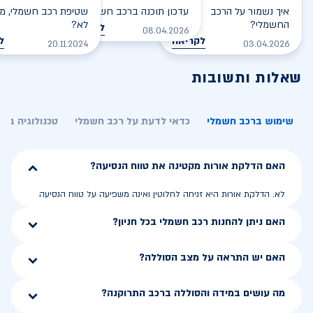
איך נשמור על הרכב
עדכון תוכנה ברכב חשמלי
שטיפת רכב חשמלי, מס
החשמלי?
לא?
לקריאה
08.04.2026
לקריאה
ל
20.11.2024
03.04.2026
שאלות ותשובות
שימוש ברכב חשמלי
כדאי לדעת על רכב חשמלי
טכנולוגיה בר
האם הדלקת אורות מקטינה את טווח הנסיעה?
לא. הדלקת אורות היא זניחה לחלוטין ואינה משפיעה על טווח הנסיעה
האם ניתן להחנות רכב חשמלי בכל חניון?
האם יש התראה על מצב הסוללה?
מה עושים במידה והסוללה ברכב התרוקנה?