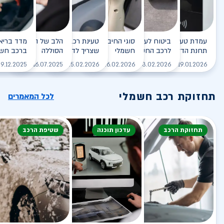
עמדת טעינה - הסוף של
ביטוח לעמדת טעינה ביתית
סוגי החיבורים לטעינת רכב
טעינת רכב חשמלי - כל מה
הלב של הרכב החשמלי
תחנת הדלק?
לרכב החשמלי
חשמלי
שצריך לדעת
הסוללה
ברכב חשמ
לקריאה
לקריאה
לקריאה
לקריאה
ל
9.12.2025
16.07.2025
25.02.2026
26.02.2026
03.02.2026
19.01.2026
תחזוקת רכב חשמלי
לכל המאמרים
תחזוקת הרכב
עדכון תוכנה
שטיפת הרכב